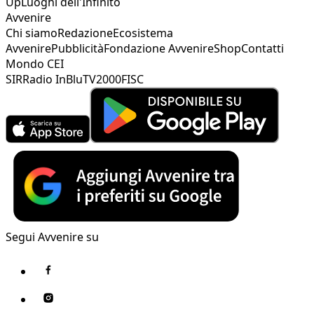
Up
Luoghi dell'Infinito
Avvenire
Chi siamo
Redazione
Ecosistema
Avvenire
Pubblicità
Fondazione Avvenire
Shop
Contatti
Mondo CEI
SIR
Radio InBlu
TV2000
FISC
Segui Avvenire su