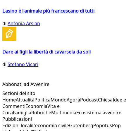
L'asino è l'animale più francescano di tutti
di
Antonia Arslan
Dare ai figli la libertà di cavarsela da soli
di
Stefano Vicari
Abbonati ad Avvenire
Sezioni del sito
Home
Attualità
Politica
Mondo
Agorà
Podcast
Chiesa
Idee e
Commenti
Economia
Vita e
Cura
Famiglia
Rubriche
Multimedia
Ecosistema avvenire
Pubblicazioni
Edizioni locali
L'economia civile
Gutenberg
Popotus
Pop