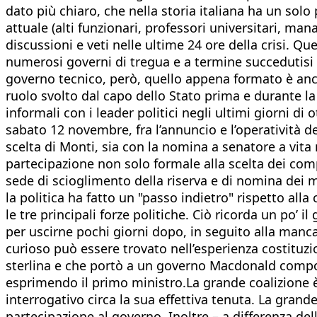
dato più chiaro, che nella storia italiana ha un so
attuale (alti funzionari, professori universitari, ma
discussioni e veti nelle ultime 24 ore della crisi. Q
numerosi governi di tregua e a termine succedutisi 
governo tecnico, però, quello appena formato è anche
ruolo svolto dal capo dello Stato prima e durante la
informali con i leader politici negli ultimi giorni di
sabato 12 novembre, fra l’annuncio e l’operatività del
scelta di Monti, sia con la nomina a senatore a vita
partecipazione non solo formale alla scelta dei com
sede di scioglimento della riserva e di nomina dei m
la politica ha fatto un "passo indietro" rispetto a
le tre principali forze politiche. Ciò ricorda un po’ 
per uscirne pochi giorni dopo, in seguito alla manc
curioso può essere trovato nell’esperienza costituzio
sterlina e che portò a un governo Macdonald compost
esprimendo il primo ministro.La grande coalizione è
interrogativo circa la sua effettiva tenuta. La gra
partecipazione al governo. Inoltre – a differenza d