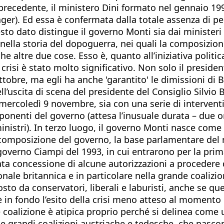
lo precedente, il ministero Dini formato nel gennaio 
nager). Ed essa è confermata dalla totale assenza di p
uesto dato distingue il governo Monti sia dai ministeri
nella storia del dopoguerra, nei quali la composizio
 altre due cose. Esso è, quanto all’iniziativa politic
 crisi è stato molto significativo. Non solo il presid
 ottobre, ma egli ha anche 'garantito' le dimissioni di 
l’uscita di scena del presidente del Consiglio Silvio Be
 mercoledì 9 novembre, sia con una serie di interventi
ponenti del governo (attesa l’inusuale durata – due o
inistri). In terzo luogo, il governo Monti nasce com
lla composizione del governo, la base parlamentare d
il governo Ciampi del 1993, in cui entrarono per la pri
ata concessione di alcune autorizzazioni a procedere 
nale britannica e in particolare nella grande coalizio
o da conservatori, liberali e laburisti, anche se que
 in fondo l’esito della crisi meno atteso al momento
nde coalizione è atipica proprio perché si delinea co
elle grandi coalizioni austriache e tedesche, che nas