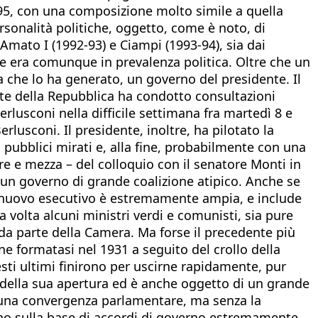
1995, con una composizione molto simile a quella
ersonalità politiche, oggetto, come è noto, di
 Amato I (1992-93) e Ciampi (1993-94), sia dai
ne era comunque in prevalenza politica. Oltre che un
a che lo ha generato, un governo del presidente. Il
ente della Repubblica ha condotto consultazioni
Berlusconi nella difficile settimana fra martedì 8 e
rlusconi. Il presidente, inoltre, ha pilotato la
 pubblici mirati e, alla fine, probabilmente con una
re e mezza – del colloquio con il senatore Monti in
e un governo di grande coalizione atipico. Anche se
el nuovo esecutivo è estremamente ampia, e include
ma volta alcuni ministri verdi e comunisti, sia pure
da parte della Camera. Ma forse il precedente più
ne formatasi nel 1931 a seguito del crollo della
sti ultimi finirono per uscirne rapidamente, pur
 della sua apertura ed è anche oggetto di un grande
me una convergenza parlamentare, ma senza la
cono sulla base di accordi di governo estremamente