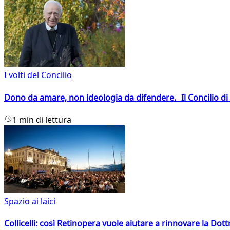
I volti del Concilio
Dono da amare, non ideologia da difendere. Il Concilio di 
1 min di lettura
Spazio ai laici
Collicelli: così Retinopera vuole aiutare a rinnovare la Dott