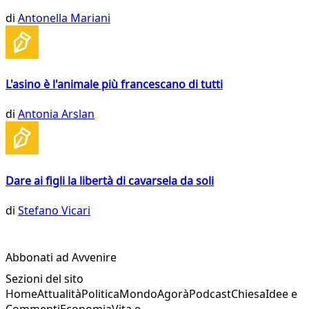
di
Antonella Mariani
L'asino è l'animale più francescano di tutti
di
Antonia Arslan
Dare ai figli la libertà di cavarsela da soli
di
Stefano Vicari
Abbonati ad Avvenire
Sezioni del sito
Home
Attualità
Politica
Mondo
Agorà
Podcast
Chiesa
Idee e
Commenti
Economia
Vita e