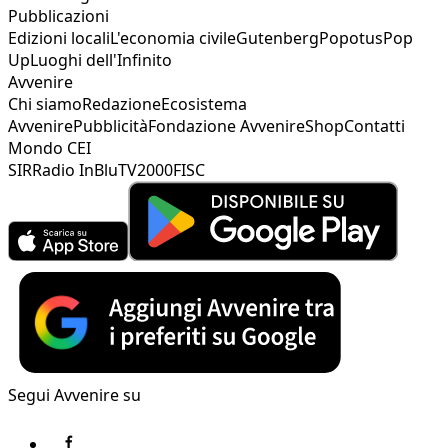
Pubblicazioni
Edizioni locali
L'economia civile
Gutenberg
Popotus
Pop
Up
Luoghi dell'Infinito
Avvenire
Chi siamo
Redazione
Ecosistema
Avvenire
Pubblicità
Fondazione Avvenire
Shop
Contatti
Mondo CEI
SIR
Radio InBlu
TV2000
FISC
Segui Avvenire su