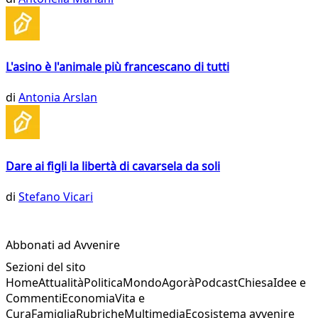
L'asino è l'animale più francescano di tutti
di
Antonia Arslan
Dare ai figli la libertà di cavarsela da soli
di
Stefano Vicari
Abbonati ad Avvenire
Sezioni del sito
Home
Attualità
Politica
Mondo
Agorà
Podcast
Chiesa
Idee e
Commenti
Economia
Vita e
Cura
Famiglia
Rubriche
Multimedia
Ecosistema avvenire