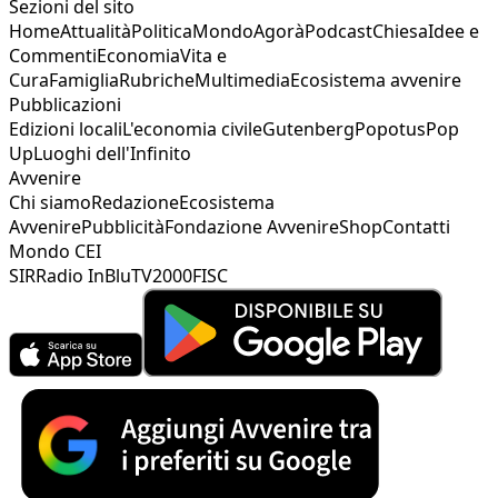
Sezioni del sito
Home
Attualità
Politica
Mondo
Agorà
Podcast
Chiesa
Idee e
Commenti
Economia
Vita e
Cura
Famiglia
Rubriche
Multimedia
Ecosistema avvenire
Pubblicazioni
Edizioni locali
L'economia civile
Gutenberg
Popotus
Pop
Up
Luoghi dell'Infinito
Avvenire
Chi siamo
Redazione
Ecosistema
Avvenire
Pubblicità
Fondazione Avvenire
Shop
Contatti
Mondo CEI
SIR
Radio InBlu
TV2000
FISC