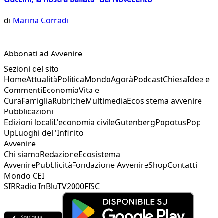
di
Marina Corradi
Abbonati ad Avvenire
Sezioni del sito
Home
Attualità
Politica
Mondo
Agorà
Podcast
Chiesa
Idee e
Commenti
Economia
Vita e
Cura
Famiglia
Rubriche
Multimedia
Ecosistema avvenire
Pubblicazioni
Edizioni locali
L'economia civile
Gutenberg
Popotus
Pop
Up
Luoghi dell'Infinito
Avvenire
Chi siamo
Redazione
Ecosistema
Avvenire
Pubblicità
Fondazione Avvenire
Shop
Contatti
Mondo CEI
SIR
Radio InBlu
TV2000
FISC