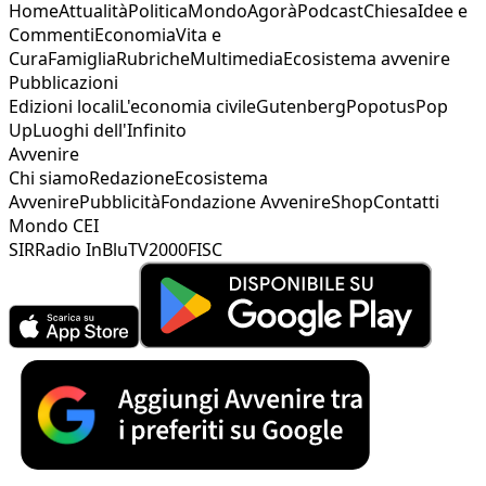
Home
Attualità
Politica
Mondo
Agorà
Podcast
Chiesa
Idee e
Commenti
Economia
Vita e
Cura
Famiglia
Rubriche
Multimedia
Ecosistema avvenire
Pubblicazioni
Edizioni locali
L'economia civile
Gutenberg
Popotus
Pop
Up
Luoghi dell'Infinito
Avvenire
Chi siamo
Redazione
Ecosistema
Avvenire
Pubblicità
Fondazione Avvenire
Shop
Contatti
Mondo CEI
SIR
Radio InBlu
TV2000
FISC