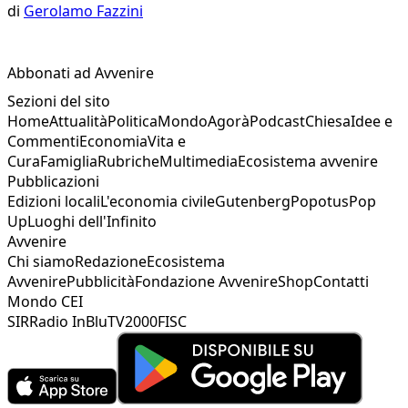
di
Gerolamo Fazzini
Abbonati ad Avvenire
Sezioni del sito
Home
Attualità
Politica
Mondo
Agorà
Podcast
Chiesa
Idee e
Commenti
Economia
Vita e
Cura
Famiglia
Rubriche
Multimedia
Ecosistema avvenire
Pubblicazioni
Edizioni locali
L'economia civile
Gutenberg
Popotus
Pop
Up
Luoghi dell'Infinito
Avvenire
Chi siamo
Redazione
Ecosistema
Avvenire
Pubblicità
Fondazione Avvenire
Shop
Contatti
Mondo CEI
SIR
Radio InBlu
TV2000
FISC