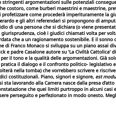
on stringenti argomentazioni sulle potenziali consegu
he costoro, come burberi maestrini e maestrine, prete
 profetizzare come procederà imperituramente la giust
rardo e gli altri referendari
si propongono di amput
cidio di una persona che si dichiara (o viene present
giurisprudenza, cioè i giudici chiamati volta per volt
data che a un ragionamento sostenibile. E il sonno de
one di Franco Monaco si sviluppa su un piano assai di
ick e padre Casalone autore su 'La Civiltà Cattolica' d
er il tono e la qualità delle argomentazioni. Già solo 
 pratica il dialogo e il confronto politico- legislativo
volterà nella tomba) che vorrebbero scrivere e riscriv
dici costituzionali. Piano, signori e signore,
est modus
i si sta lavorando alla Camera nasce dalla presa d’att
constatazione che quei limiti purtroppo in alcuni casi
ere perseguito e perfezionato in modo onesto. Meglio