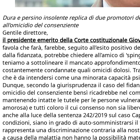
Dura e persino insolente replica di due promotori d
all’omicidio del consenziente
Gentile direttore,
il presidente emerito della Corte costituzionale Gio
favola che farà, farebbe, seguito all’esito positiv
dalla fidanzata, potrebbe chiedere all’amico di 'sping
teniamo a sottolineare il mancato approfondimento de
costantemente condannate quali omicidi dolosi. Tra l
che è da intendersi come una minorata capacità psi
Dunque, secondo la giurisprudenza il caso del fidan
omicidio del consenziente bensì ricadrebbe nel comma
mantenendo intatte le tutele per le persone vulner
amorosa) e tutti coloro il cui consenso non sia libe
anche alla luce della sentenza 242/2019 sul caso Cap
condizioni, siano in grado di auto-somministrarsi i
rappresenta una discriminazione contraria alla nost
a causa della malattia non hanno la possibilità mat