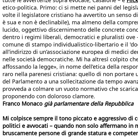
etico-politica. Primo: ci si mette nei panni del legis
volte il legislatore cristiano ha avvertito un senso d
è sua e non è declinabile), ma almeno della comprensi
lucido, oggettivo discernimento delle concrete condiz
dentro i regimi liberali, democratici e pluralisti ov
comune di stampo individualistico-libertario e il '
all’indirizzo di un’associazione europea di medici ded
nelle società democratiche. Mi ha altresì colpito che
affossando la legge», in nome dell’etica della respo
raro nella parenesi cristiana: quello di non portare 
del Parlamento a una sollecitazione da tempo avanza
provveda a colmare un vuoto normativo che scarica su
proponendo con doloroso clamore.
Franco Monaco
già parlamentare della Repubblica
Mi colpisce sempre il tono piccato e aggressivo di cer
politici e avvocati – quando non solo affermano in 
bruscamente persone di grande statura e competenza –