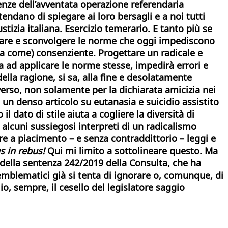
enze dell’avventata operazione referendaria
ndano di spiegare ai loro bersagli e a noi tutti
izia italiana. Esercizio temerario. E tanto più se
are e sconvolgere le norme che oggi impediscono
ata come) consenziente. Progettare un radicale e
a ad applicare le norme stesse, impedirà errori e
lla ragione, si sa, alla fine e desolatamente
verso, non solamente per la dichiarata amicizia nei
i un denso articolo su eutanasia e suicidio assistito
il dato di stile aiuta a
cogliere la diversità di
 e alcuni sussiegosi interpreti di un radicalismo
ere a piacimento – e senza contraddittorio – leggi e
 in rebus!
Qui mi limito a sottolineare questo. Ma
o della sentenza 242/2019 della Consulta, che ha
 emblematici già si tenta di ignorare o, comunque, di
, sempre, il cesello del legislatore saggio