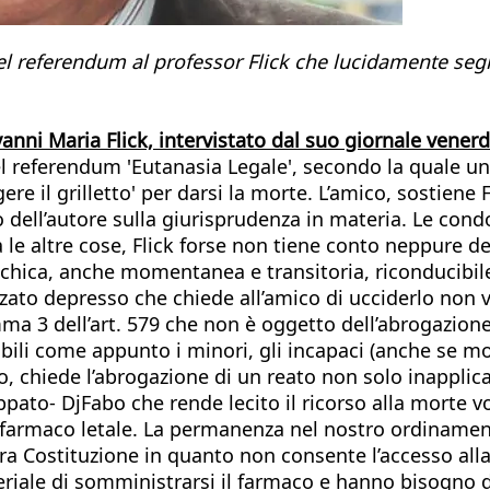
el referendum al professor Flick che lucidamente segn
vanni Maria Flick, intervistato dal suo giornale vener
o del referendum 'Eutanasia Legale', secondo la quale
ere il grilletto' per darsi la morte. L’amico, sostiene
ll’autore sulla giurisprudenza in materia. Le condott
e altre cose, Flick forse non tiene conto neppure del
chica, anche momentanea e transitoria, riconducibil
zato depresso che chiede all’amico di ucciderlo non v
 3 dell’art. 579 che non è oggetto dell’abrogazione r
abili come appunto i minori, gli incapaci (anche se
ro, chiede l’abrogazione di un reato non solo inapplic
pato- DjFabo che rende lecito il ricorso alla morte vo
l farmaco letale. La permanenza nel nostro ordinamen
ra Costituzione in quanto non consente l’accesso alla
eriale di somministrarsi il farmaco e hanno bisogno 