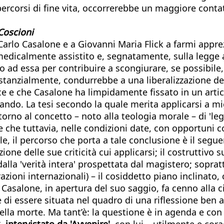
 a percorsi di fine vita, occorrerebbe un maggiore cont
Coscioni
Carlo Casalone e a Giovanni Maria Flick a farmi apprez
medicalmente assistito e, segnatamente, sulla legge a
ivo ad essa per contribuire a scongiurare, se possibil
stanzialmente, condurrebbe a una liberalizzazione del
 e che Casalone ha limpidamente fissato in un articol
do. La tesi secondo la quale merita applicarsi a migli
torno al concetto – noto alla teologia morale – di 'l
he tuttavia, nelle condizioni date, con opportuni co
e, il percorso che porta a tale conclusione è il segu
zione delle sue criticità cui applicarsi; il costrutti
a dalla 'verità intera' prospettata dal magistero; sopr
razioni internazionali) – il cosiddetto piano inclinat
asalone, in apertura del suo saggio, fa cenno alla c
di essere situata nel quadro di una riflessione ben a
e della morte. Ma tant’è: la questione è in agenda e c
k, intervistato da 'Avvenire'
, con lui – utilmente e c