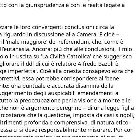
atto con la giurisprudenza e con le realtà legate a
zare le loro convergenti conclusioni circa la
 riguardo in discussione alla Camera. E cioè –
e, il 'male maggiore' del referendum, che, come è
l’eutanasia. Ancora: più che alle conclusioni, il mio
o in uscita su 'La Civiltà Cattolica' che suggerisco
orare il ddl di cui è relatore Alfredo Bazoli è,
egge imperfetta'. Cioè alla onesta consapevolezza che
rrettivi, essa potrebbe corrispondere al 'bene
ente: una puntuale e accurata disamina della
vo suggerimento degli auspicabili emendamenti al
attutto la preoccupazione per la visione a monte e le
o, che non è argomento peregrino – di una legge figlia
ircostanza che la questione, imposta da casi singoli,
ltrimenti profonda e comprensiva, di natura etico-
on essa ci si deve responsabilmente misurare. Pur con
oraggiosamente svolge un ragionamento di natura