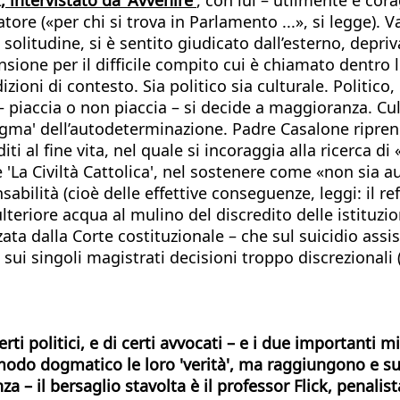
latore («per chi si trova in Parlamento ...», si legge).
i solitudine, si è sentito giudicato dall’esterno, dep
one per il difficile compito cui è chiamato dentro le 
ioni di contesto. Sia politico sia culturale. Politico
e – piaccia o non piaccia – si decide a maggioranza. C
dogma' dell’autodeterminazione. Padre Casalone ripre
iti al fine vita, nel quale si incoraggia alla ricerca 
 'La Civiltà Cattolica', nel sostenere come «non sia a
nsabilità (cioè delle effettive conseguenze, leggi: 
ulteriore acqua al mulino del discredito delle istituz
ta dalla Corte costituzionale – che sul suicidio assi
i singoli magistrati decisioni troppo discrezionali (a
ti politici, e di certi avvocati – e i due importanti m
modo dogmatico le loro 'verità', ma raggiungono e su
 il bersaglio stavolta è il professor Flick, penalist