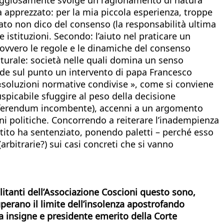
 Va apprezzato: per la mia piccola esperienza, troppe
rivato non dico del consenso (la responsabilità ultima
istituzioni. Secondo: l’aiuto nel praticare un
, ovvero le regole e le dinamiche del consenso
ulturale: società nelle quali domina un senso
nde sul punto un intervento di papa Francesco
di «soluzioni normative condivise », come si conviene
uspicabile sfuggire al peso della decisione
il referendum incombente), accenni a un argomento
ioni politiche. Concorrendo a reiterare l’inadempienza
stito ha sentenziato, ponendo paletti – perché esso
rbitrarie?) sui casi concreti che si vanno
ilitanti dell’Associazione Coscioni questo sono,
perano il limite dell’insolenza apostrofando
a insigne e presidente emerito della Corte