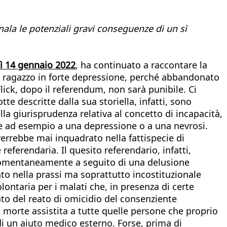
ala le potenziali gravi conseguenze di un sì
dì 14 gennaio 2022
, ha continuato a raccontare la
 un ragazzo in forte depressione, perché abbandonato
 Flick, dopo il referendum, non sarà punibile. Ci
e descritte dalla sua storiella, infatti, sono
la giurisprudenza relativa al concetto di incapacità,
e ad esempio a una depressione o a una nevrosi.
errebbe mai inquadrato nella fattispecie di
eferendaria. Il quesito referendario, infatti,
 momentaneamente a seguito di una delusione
ato nella prassi ma soprattutto incostituzionale
lontaria per i malati che, in presenza di certe
to del reato di omicidio del consenziente
 morte assistita a tutte quelle persone che proprio
di un aiuto medico esterno. Forse, prima di