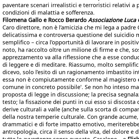
paventare scenari irrealistici e terroristici relativi
condizioni di malattia e sofferenza.
Filomena Gallo e Rocco Berardo
Associazione Luca 
Caro direttore, non è l’amicizia che mi lega a padre 
delicatissima e controversa questione del suicidio 
semplifico – circa l’opportunità di lavorare in posit
noto, ha raccolto oltre un milione di firme e che, so
apprezzamento va alla riflessione che a esse conduce
di leggere e di meditare. Riassumo, molto semplifican
dicevo, solo l’esito di un ragionamento imbastito in
essa non è compiutamente conforme al magistero e c
comune in concreto possibile'. Se non ho inteso mal
proposta di legge in discussione; la precisa segnala
testo; la fissazione dei punti in cui esso si discost
derive culturali a valle (anche sulla scorta di compa
della nostra temperie culturale. Con grande acume, C
drammatici e di forte impatto emotivo, meriterebbe 
antropologia, circa il senso della vita, del dolore 
tutte le avvertenze sopra evocate, Casalone – e
Flic