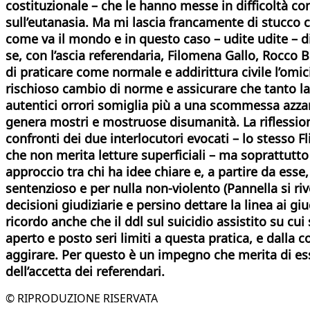
costituzionale – che le hanno messe in difficoltà c
sull’eutanasia. Ma mi lascia francamente di stucco c
come va il mondo e in questo caso – udite udite – di
se, con l’ascia referendaria, Filomena Gallo, Rocco Be
di praticare come normale e addirittura civile l’omi
rischioso cambio di norme e assicurare che tanto la 
autentici orrori somiglia più a una scommessa azzar
genera mostri e mostruose disumanità.
La riflessi
confronti dei due interlocutori evocati – lo stesso Fl
che non merita letture superficiali – ma soprattutto p
approccio tra chi ha idee chiare e, a partire da esse,
sentenzioso e per nulla non-violento (Pannella si ri
decisioni giudiziarie e persino dettare la linea ai giu
ricordo anche che il ddl sul suicidio assistito su cu
aperto e posto seri limiti a questa pratica, e dalla 
aggirare. Per questo è un impegno che merita di ess
dell’accetta dei referendari.
© RIPRODUZIONE RISERVATA