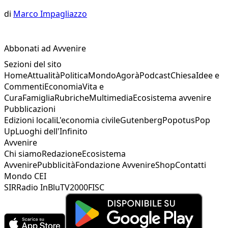
di
Marco Impagliazzo
Abbonati ad Avvenire
Sezioni del sito
Home
Attualità
Politica
Mondo
Agorà
Podcast
Chiesa
Idee e
Commenti
Economia
Vita e
Cura
Famiglia
Rubriche
Multimedia
Ecosistema avvenire
Pubblicazioni
Edizioni locali
L'economia civile
Gutenberg
Popotus
Pop
Up
Luoghi dell'Infinito
Avvenire
Chi siamo
Redazione
Ecosistema
Avvenire
Pubblicità
Fondazione Avvenire
Shop
Contatti
Mondo CEI
SIR
Radio InBlu
TV2000
FISC