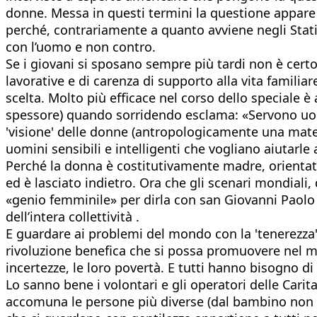
donne. Messa in questi termini la questione appare 
perché, contrariamente a quanto avviene negli Stati Uni
con l’uomo e non contro.
Se i giovani si sposano sempre più tardi non è certo
lavorative e di carenza di supporto alla vita famili
scelta. Molto più efficace nel corso dello speciale è
spessore) quando sorridendo esclama: «Servono uomin
'visione' delle donne (antropologicamente una materni
uomini sensibili e intelligenti che vogliano aiutarle a
Perché la donna è costitutivamente madre, orientata a
ed è lasciato indietro. Ora che gli scenari mondiali,
«genio femminile» per dirla con san Giovanni Paolo
dell’intera collettività .
E guardare ai problemi del mondo con la 'tenerezza'
rivoluzione benefica che si possa promuovere nel mond
incertezze, le loro povertà. E tutti hanno bisogno di 
Lo sanno bene i volontari e gli operatori delle Cari
accomuna le persone più diverse (dal bambino non ac