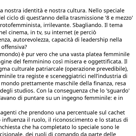
a nostra identità e nostra cultura. Nello speciale
l ciclo di quest’anno della trasmissione '8 e mezzo'
otofemminista, irrilevante. Sbagliando. Il tema
l cinema, in tv, su internet (e perciò
za, autorevolezza, capacità di leadership nella
 offensiva?
l mondo) è pur vero che una vasta platea femminile
gine del femminino così misera e oggettificata. Il
ma culturale patriarcale (operazione prevedibile),
ile tra registe e sceneggiatrici nell’industria di
il mondo prettamente maschile della finanza, resa
 degli studios. Con la conseguenza che lo 'sguardo'
avano di puntare su un ingegno femminile: e in
gli agenti che prendono una percentuale sul cachet
nfluenza il ruolo, il riconoscimento e lo status di
nchiesta che ha completato lo speciale sono le
cisionale, dei ruoli di comando da parte delle