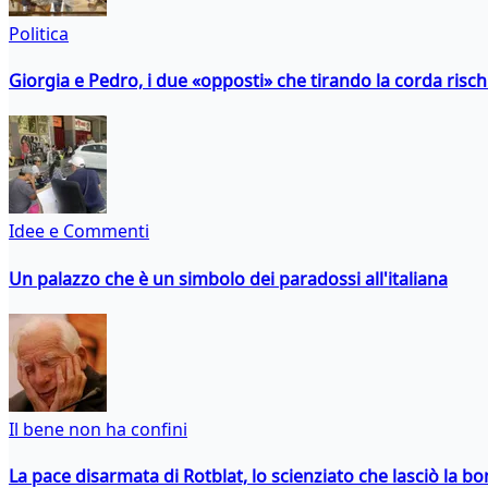
Politica
Giorgia e Pedro, i due «opposti» che tirando la corda risc
Idee e Commenti
Un palazzo che è un simbolo dei paradossi all'italiana
Il bene non ha confini
La pace disarmata di Rotblat, lo scienziato che lasciò la 