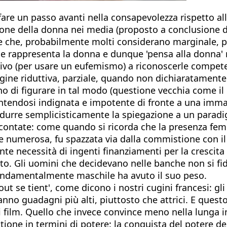
fare un passo avanti nella consapevolezza rispetto all
ione della donna nei media (proposto a conclusione de
e che, probabilmente molti considerano marginale, pr
e rappresenta la donna e dunque 'pensa alla donna' ne
ivo (per usare un eufemismo) a riconoscerle competen
gine riduttiva, parziale, quando non dichiaratamente
no di figurare in tal modo (questione vecchia come i
entendosi indignata e impotente di fronte a una imma
durre semplicisticamente la spiegazione a un paradig
ontate: come quando si ricorda che la presenza femmin
a e numerosa, fu spazzata via dalla commistione con 
te necessità di ingenti finanziamenti per la crescita
 Gli uomini che decidevano nelle banche non si fid
fondamentalmente maschile ha avuto il suo peso.
out se tient', come dicono i nostri cugini francesi: 
o guadagni più alti, piuttosto che attrici. E questo i
 film. Quello che invece convince meno nella lunga i
ione in termini di potere: la conquista del potere de