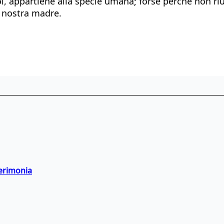
oi, appartiene alla specie umana; forse perché non ri
i nostra madre.
cerimonia