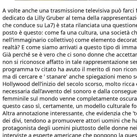
A volte anche una trasmissione televisiva può farci 
dedicato da Lilly Gruber al tema della rappresentaz
che conduce su La7) è stata rilanciata una question
posto è questo: come fa una cultura, una società ch
nell’immaginario collettivo) come elemento decorat
realtà? E come siamo arrivati a questo tipo di imma
Già perché se è vero che ci sono donne che accetta
non si riconosce affatto in tale rappresentazione s
programma tv citato ha avuto il merito di non ricon
ma di cercare e ' stanare' anche spiegazioni meno sc
Hollywood dell’inizio del secolo scorso, molto ricc
necessaria dall’avvento del sonoro e dalla conseguen
femminile sul mondo venne completamente oscurato.
questo caso sì, certamente, un modello culturale 
Altra annotazione interessante, che evidenzia che 't
dei divi, tendono a promuovere attori uomini che hann
protagonista degli uomini piuttosto delle donne nei
interviste a esperte americane che pongono la quest