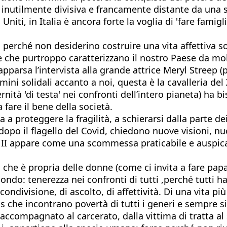
inutilmente divisiva e francamente distante da una se
ti, in Italia è ancora forte la voglia di 'fare famiglia'
 perché non desiderino costruire una vita affettiva s
are che purtroppo caratterizzano il nostro Paese da mo
 apparsa l’intervista alla grande attrice Meryl Streep 
i solidali accanto a noi, questa è la cavalleria del 
tà 'di testa' nei confronti dell’intero pianeta) ha bi
 fare il bene della società.
 proteggere la fragilità, a schierarsi dalla parte dei
 dopo il flagello del Covid, chiedono nuove visioni, nu
 II appare come una scommessa praticabile e auspicab
 che è propria delle donne (come ci invita a fare pap
o: tenerezza nei confronti di tutti ,perché tutti hann
condivisione, di ascolto, di affettività. Di una vita p
tas che incontrano povertà di tutti i generi e sempre
compagnato al carcerato, dalla vittima di tratta al 