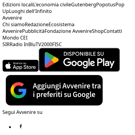
Edizioni locali
L'economia civile
Gutenberg
Popotus
Pop
Up
Luoghi dell'Infinito
Avvenire
Chi siamo
Redazione
Ecosistema
Avvenire
Pubblicità
Fondazione Avvenire
Shop
Contatti
Mondo CEI
SIR
Radio InBlu
TV2000
FISC
Segui Avvenire su