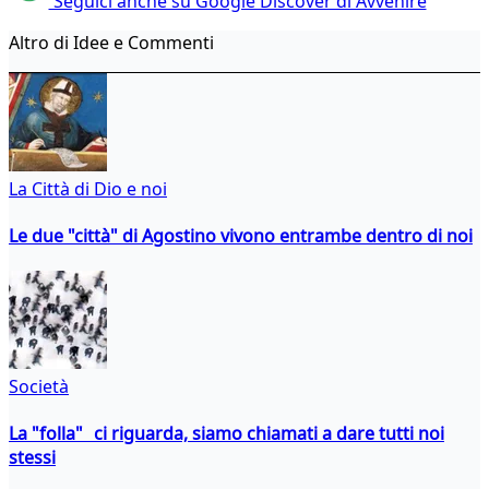
Seguici anche su Google Discover di Avvenire
Altro di Idee e Commenti
La Città di Dio e noi
Le due "città" di Agostino vivono entrambe dentro di noi
Società
La "folla" ci riguarda, siamo chiamati a dare tutti noi
stessi