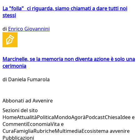
La "folla" ci riguarda, siamo chiamati a dare tutti noi
stessi
di
Enrico Giovannini
Marcinelle, se la memoria non diventa azione è solo una
cerimonia
di
Daniela Fumarola
Abbonati ad Avvenire
Sezioni del sito
Home
Attualità
Politica
Mondo
Agorà
Podcast
Chiesa
Idee e
Commenti
Economia
Vita e
Cura
Famiglia
Rubriche
Multimedia
Ecosistema avvenire
Pubblicazioni