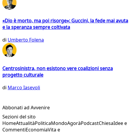
«Dio è morto, ma poi risorge»: Guccini, la fede mai avuta
e la speranza sempre coltivata
di
Umberto Folena
Centrosinistra, non esistono vere coalizioni senza
progetto culturale
di
Marco Iasevoli
Abbonati ad Avvenire
Sezioni del sito
Home
Attualità
Politica
Mondo
Agorà
Podcast
Chiesa
Idee e
Commenti
Economia
Vita e