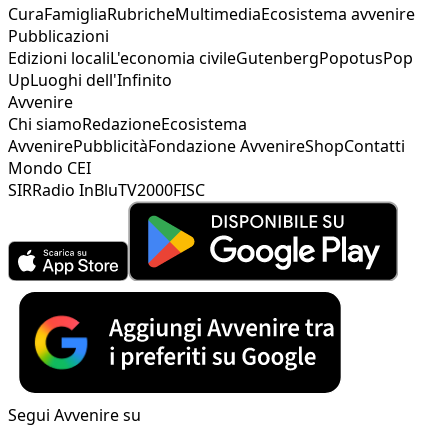
Cura
Famiglia
Rubriche
Multimedia
Ecosistema avvenire
Pubblicazioni
Edizioni locali
L'economia civile
Gutenberg
Popotus
Pop
Up
Luoghi dell'Infinito
Avvenire
Chi siamo
Redazione
Ecosistema
Avvenire
Pubblicità
Fondazione Avvenire
Shop
Contatti
Mondo CEI
SIR
Radio InBlu
TV2000
FISC
Segui Avvenire su