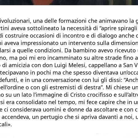
ivoluzionari, una delle formazioni che animavano la g
tini aveva sottolineato la necessità di “aprire spiragli
e di costruire occasioni di incontro e di dialogo anche
e mi aveva impressionato un intervento sulla dimension
ellarsi a quelle condizioni. Da bambino avevo ricevut
no, ma poi mi ero incamminato su altre strade fino ad
di amicizia con don Luigi Melesi, cappellano a San V
rtecipavano in pochi ma che spesso diventava un’occas
nti, e in una conversazione con lui gli dissi: “Anche
ell’ordine o con gli estremisti di destra”. Mi chiese 
u un lato l’immagine di Cristo crocifisso e sull’altr
e si era consolidato nel tempo, mi fece capire che in
he ci considerava uomini e donne da ascoltare e con c
 accendeva, un pertugio che si apriva davanti a noi, 
ali».