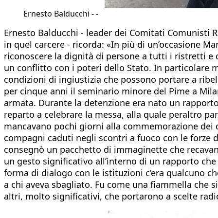
Ernesto Balducchi - -
Ernesto Balducchi - leader dei Comitati Comunisti R
in quel carcere - ricorda: «In più di un’occasione Mar
riconoscere la dignità di persone a tutti i ristretti 
un conflitto con i poteri dello Stato. In particolar
condizioni di ingiustizia che possono portare a rib
per cinque anni il seminario minore del Pime a Mila
armata. Durante la detenzione era nato un rapporto 
reparto a celebrare la messa, alla quale peraltro pa
mancavano pochi giorni alla commemorazione dei defu
compagni caduti negli scontri a fuoco con le forze d
consegnò un pacchetto di immaginette che recavano s
un gesto significativo all’interno di un rapporto ch
forma di dialogo con le istituzioni c’era qualcuno c
a chi aveva sbagliato. Fu come una fiammella che si
altri, molto significativi, che portarono a scelte radic