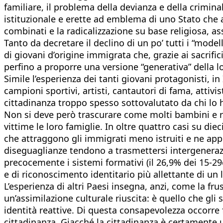
familiare, il problema della devianza e della criminali
istituzionale e erette ad emblema di uno Stato che 
combinati e la radicalizzazione su base religiosa, ass
Tanto da decretare il declino di un po’ tutti i “model
di giovani d’origine immigrata che, grazie ai sacrific
perfino a proporre una versione “generativa” della lo
Simile l’esperienza dei tanti giovani protagonisti, in 
campioni sportivi, artisti, cantautori di fama, attiv
cittadinanza troppo spesso sottovalutato da chi lo
Non si deve però trascurare come molti bambini e r
vittime le loro famiglie. In oltre quattro casi su diec
che attraggono gli immigrati meno istruiti e ne appre
diseguaglianze tendono a trasmettersi intergenerazio
precocemente i sistemi formativi (il 26,9% dei 15-29en
e di riconoscimento identitario più allettante di u
L’esperienza di altri Paesi insegna, anzi, come la f
un’assimilazione culturale riuscita: è quello che gli 
identità reattive. Di questa consapevolezza occorre f
cittadinanza. Giacché la cittadinanza è certamente 