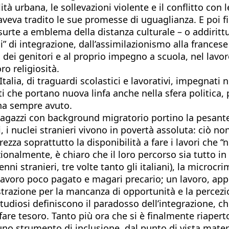
tà urbana, le sollevazioni violente e il conflitto con l
aveva tradito le sue promesse di uguaglianza. E poi 
urte a emblema della distanza culturale – o addirittura
li” di integrazione, dall’assimilazionismo alla frances
i dei genitori e al proprio impegno a scuola, nel lavoro
ro religiosità.
Italia, di traguardi scolastici e lavorativi, impegnati n
isti che portano nuova linfa anche nella sfera politica
 ha sempre avuto.
agazzi con background migratorio portino la pesante 
i, i nuclei stranieri vivono in povertà assoluta: ciò non
zza soprattutto la disponibilità a fare i lavori che “
nalmente, è chiaro che il loro percorso sia tutto in 
ni stranieri, tre volte tanto gli italiani), la microcr
n lavoro poco pagato e magari precario; un lavoro, ap
rustrazione per la mancanza di opportunità e la percez
studiosi definiscono il paradosso dell’integrazione, ch
are tesoro. Tanto più ora che si è finalmente riaperto 
uno strumento di inclusione, dal punto di vista mate