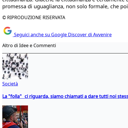
promessa di uguaglianza, non solo formale, che poi
© RIPRODUZIONE RISERVATA
Seguici anche su Google Discover di Avvenire
Altro di Idee e Commenti
Società
La "folla" ci riguarda, siamo chiamati a dare tutti noi stess