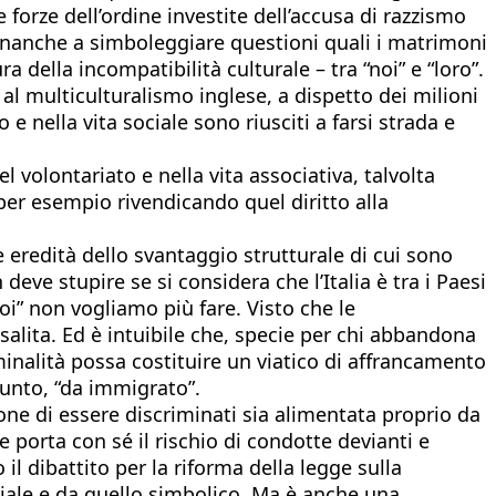
e forze dell’ordine investite dell’accusa di razzismo
finanche a simboleggiare questioni quali i matrimoni
 della incompatibilità culturale – tra “noi” e “loro”.
e al multiculturalismo inglese, a dispetto dei milioni
 e nella vita sociale sono riusciti a farsi strada e
el volontariato e nella vita associativa, talvolta
, per esempio rivendicando quel diritto alla
eredità dello svantaggio strutturale di cui sono
 deve stupire se si considera che l’Italia è tra i Paesi
noi” non vogliamo più fare. Visto che le
salita. Ed è intuibile che, specie per chi abbandona
iminalità possa costituire un viatico di affrancamento
punto, “da immigrato”.
ione di essere discriminati sia alimentata proprio da
e porta con sé il rischio di condotte devianti e
il dibattito per la riforma della legge sulla
riale e da quello simbolico. Ma è anche una