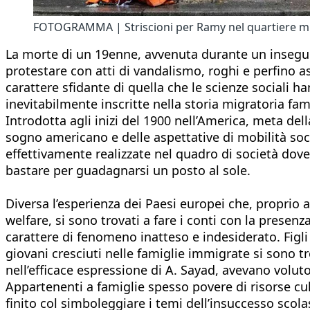
FOTOGRAMMA | Striscioni per Ramy nel quartiere mi
La morte di un 19enne, avvenuta durante un inseguim
protestare con atti di vandalismo, roghi e perfino assa
carattere sfidante di quella che le scienze sociali 
inevitabilmente inscritte nella storia migratoria fami
Introdotta agli inizi del 1900 nell’America, meta de
sogno americano e delle aspettative di mobilità soci
effettivamente realizzate nel quadro di società dove 
bastare per guadagnarsi un posto al sole.
Diversa l’esperienza dei Paesi europei che, proprio a 
welfare, si sono trovati a fare i conti con la presenza
carattere di fenomeno inatteso e indesiderato. Figli 
giovani cresciuti nelle famiglie immigrate si sono tr
nell’efficace espressione di A. Sayad, avevano voluto
Appartenenti a famiglie spesso povere di risorse cul
finito col simboleggiare i temi dell’insuccesso scola