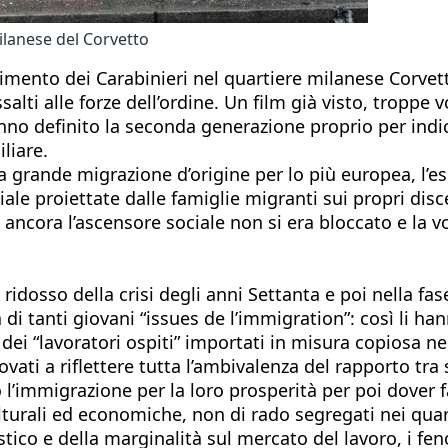
lanese del Corvetto
ento dei Carabinieri nel quartiere milanese Corvetto,
lti alle forze dell’ordine. Un film già visto, troppe vo
hanno definito la seconda generazione proprio per indi
liare.
lla grande migrazione d’origine per lo più europea, l’
ale proiettate dalle famiglie migranti sui propri disc
ancora l’ascensore sociale non si era bloccato e la vog
ridosso della crisi degli anni Settanta e poi nella fas
 di tanti giovani “issues de l’immigration”: così li han
dei “lavoratori ospiti” importati in misura copiosa ne
ovati a riflettere tutta l’ambivalenza del rapporto tr
 l’immigrazione per la loro prosperità per poi dover fa
turali ed economiche, non di rado segregati nei quarti
stico e della marginalità sul mercato del lavoro, i fe