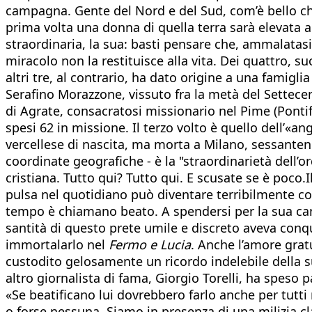
campagna. Gente del Nord e del Sud, com’è bello che 
prima volta una donna di quella terra sarà elevata ag
straordinaria, la sua: basti pensare che, ammalatas
miracolo non la restituisce alla vita. Dei quattro, s
altri tre, al contrario, ha dato origine a una famigl
Serafino Morazzone, vissuto fra la metà del Settecen
di Agrate, consacratosi missionario nel Pime (Pontif
spesi 62 in missione. Il terzo volto è quello dell’«an
vercellese di nascita, ma morta a Milano, sessantenne
coordinate geografiche - è la "straordinarietà dell’o
cristiana. Tutto qui? Tutto qui. E scusate se è poco.I
pulsa nel quotidiano può diventare terribilmente co
tempo è chiamano beato. A spendersi per la sua canon
santità di questo prete umile e discreto aveva con
immortalarlo nel
Fermo e Lucia
. Anche l’amore grat
custodito gelosamente un ricordo indelebile della s
altro giornalista di fama, Giorgio Torelli, ha speso
«Se beatificano lui dovrebbero farlo anche per tutti 
o forse nessuna. Siamo in presenza di una milizia c