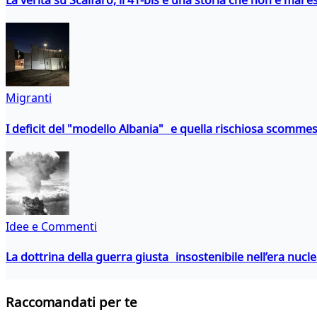
La verità su Scalfaro, il 41-bis e una storia che non è mai es
Migranti
I deficit del "modello Albania" e quella rischiosa scommes
Idee e Commenti
La dottrina della guerra giusta insostenibile nell’era nucl
Raccomandati per te