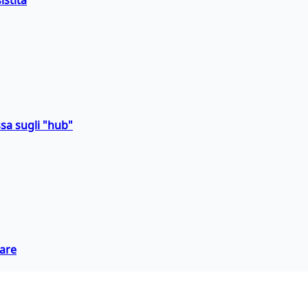
istita
sa sugli "hub"
eare