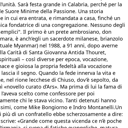
unità. Sarà festa grande in Calabria, perché per la
elle Suore Minime della Passione. Una storia
 in cui era entrata, e rimandata a casa, finché un
l’unica fondatrice di una congregazione. Nessuno degli
i semplici". Il primo è un prete ambrosiano, don
ismara, è anch’egli un sacerdote milanese, brianzolo
’attuale Myanmar) nel 1988, a 91 anni, dopo averne
della Carità di Santa Giovanna Antida Thouret,
pirituali – così diverse per epoca, vocazione,
nace e gioiosa la propria fedeltà alla vocazione
 lascia il segno. Quando la fede innerva la vita e
, nel rione lecchese di Chiuso, dov’è sepolto, da
 «novello curato d’Ars». Ma prima di lui la fama di
 l’aveva scelto come confessore per poi
damente chi le stava vicino. Tanti detenuti hanno
otissimi, come Mike Bongiorno e Indro Montanelli.Un
i più di un confratello ebbe scherzosamente a dire:
lli scrive: «Grande come questa vicenda ce n’è poche
irmania, si svena di fatiche evangeliche, matura,