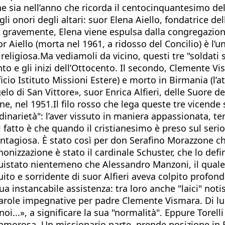
sia nell’anno che ricorda il centocinquantesimo dell’
li onori degli altari: suor Elena Aiello, fondatrice d
i gravemente, Elena viene espulsa dalla congregazione
uor Aiello (morta nel 1961, a ridosso del Concilio) è 
ia religiosa.Ma vediamoli da vicino, questi tre "soldat
to e gli inizi dell’Ottocento. Il secondo, Clemente V
icio Istituto Missioni Estere) e morto in Birmania (l
gelo di San Vittore», suor Enrica Alfieri, delle Suore 
, nel 1951.Il filo rosso che lega queste tre vicende s
rdinarietà": l’aver vissuto in maniera appassionata, te
l fatto è che quando il cristianesimo è preso sul serio
ntagiosa. È stato così per don Serafino Morazzone che
izzazione è stato il cardinale Schuster, che lo definì
quistato nientemeno che Alessandro Manzoni, il quale
uito e sorridente di suor Alfieri aveva colpito profon
ua instancabile assistenza: tra loro anche "laici" n
 parole impegnative per padre Clemente Vismara. Di lu
noi...», a significare la sua "normalità". Eppure Tore
lamorosa. Un missionario parte, prende posizione in B