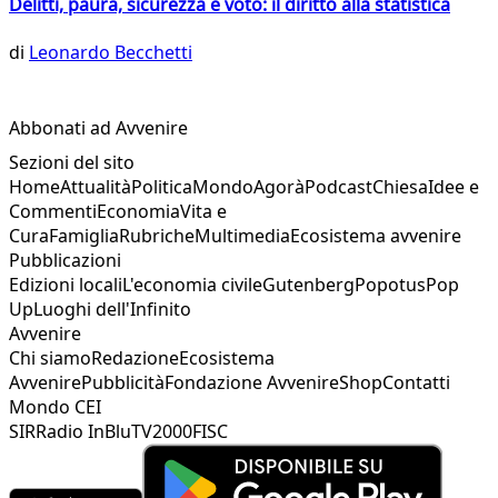
Delitti, paura, sicurezza e voto: il diritto alla statistica
di
Leonardo Becchetti
Abbonati ad Avvenire
Sezioni del sito
Home
Attualità
Politica
Mondo
Agorà
Podcast
Chiesa
Idee e
Commenti
Economia
Vita e
Cura
Famiglia
Rubriche
Multimedia
Ecosistema avvenire
Pubblicazioni
Edizioni locali
L'economia civile
Gutenberg
Popotus
Pop
Up
Luoghi dell'Infinito
Avvenire
Chi siamo
Redazione
Ecosistema
Avvenire
Pubblicità
Fondazione Avvenire
Shop
Contatti
Mondo CEI
SIR
Radio InBlu
TV2000
FISC