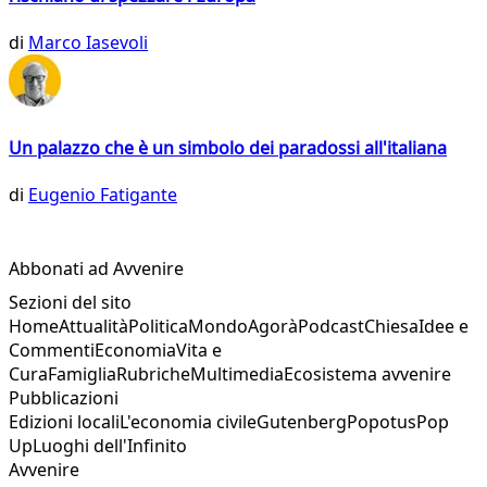
di
Marco Iasevoli
Un palazzo che è un simbolo dei paradossi all'italiana
di
Eugenio Fatigante
Abbonati ad Avvenire
Sezioni del sito
Home
Attualità
Politica
Mondo
Agorà
Podcast
Chiesa
Idee e
Commenti
Economia
Vita e
Cura
Famiglia
Rubriche
Multimedia
Ecosistema avvenire
Pubblicazioni
Edizioni locali
L'economia civile
Gutenberg
Popotus
Pop
Up
Luoghi dell'Infinito
Avvenire