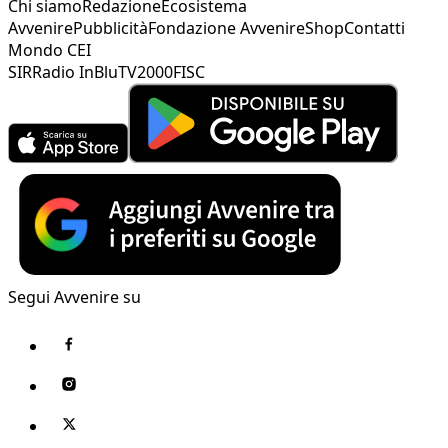
Chi siamo
Redazione
Ecosistema
Avvenire
Pubblicità
Fondazione Avvenire
Shop
Contatti
Mondo CEI
SIR
Radio InBlu
TV2000
FISC
Segui Avvenire su