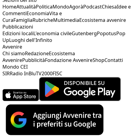
Home
Attualità
Politica
Mondo
Agorà
Podcast
Chiesa
Idee e
Commenti
Economia
Vita e
Cura
Famiglia
Rubriche
Multimedia
Ecosistema avvenire
Pubblicazioni
Edizioni locali
L'economia civile
Gutenberg
Popotus
Pop
Up
Luoghi dell'Infinito
Avvenire
Chi siamo
Redazione
Ecosistema
Avvenire
Pubblicità
Fondazione Avvenire
Shop
Contatti
Mondo CEI
SIR
Radio InBlu
TV2000
FISC