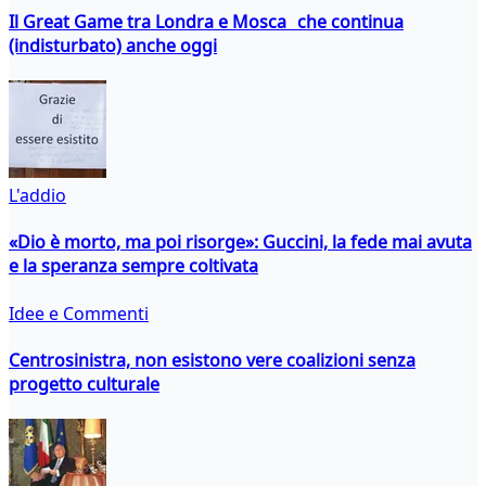
Il Great Game tra Londra e Mosca che continua
(indisturbato) anche oggi
L'addio
«Dio è morto, ma poi risorge»: Guccini, la fede mai avuta
e la speranza sempre coltivata
Idee e Commenti
Centrosinistra, non esistono vere coalizioni senza
progetto culturale