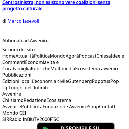
Centrosinistra, non esistono vere coalizioni senza
progetto culturale
di
Marco Iasevoli
Abbonati ad Avvenire
Sezioni del sito
Home
Attualità
Politica
Mondo
Agorà
Podcast
Chiesa
Idee e
Commenti
Economia
Vita e
Cura
Famiglia
Rubriche
Multimedia
Ecosistema avvenire
Pubblicazioni
Edizioni locali
L'economia civile
Gutenberg
Popotus
Pop
Up
Luoghi dell'Infinito
Avvenire
Chi siamo
Redazione
Ecosistema
Avvenire
Pubblicità
Fondazione Avvenire
Shop
Contatti
Mondo CEI
SIR
Radio InBlu
TV2000
FISC