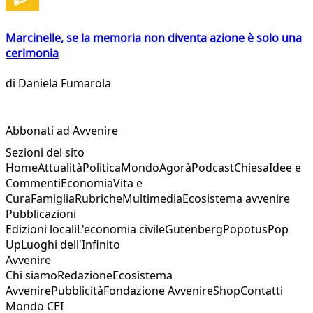
Marcinelle, se la memoria non diventa azione è solo una
cerimonia
di
Daniela Fumarola
Abbonati ad Avvenire
Sezioni del sito
Home
Attualità
Politica
Mondo
Agorà
Podcast
Chiesa
Idee e
Commenti
Economia
Vita e
Cura
Famiglia
Rubriche
Multimedia
Ecosistema avvenire
Pubblicazioni
Edizioni locali
L'economia civile
Gutenberg
Popotus
Pop
Up
Luoghi dell'Infinito
Avvenire
Chi siamo
Redazione
Ecosistema
Avvenire
Pubblicità
Fondazione Avvenire
Shop
Contatti
Mondo CEI