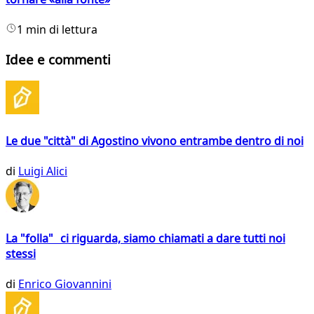
1 min di lettura
Idee e commenti
Le due "città" di Agostino vivono entrambe dentro di noi
di
Luigi Alici
La "folla" ci riguarda, siamo chiamati a dare tutti noi
stessi
di
Enrico Giovannini