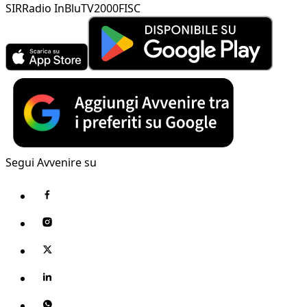
SIR
Radio InBlu
TV2000
FISC
Segui Avvenire su