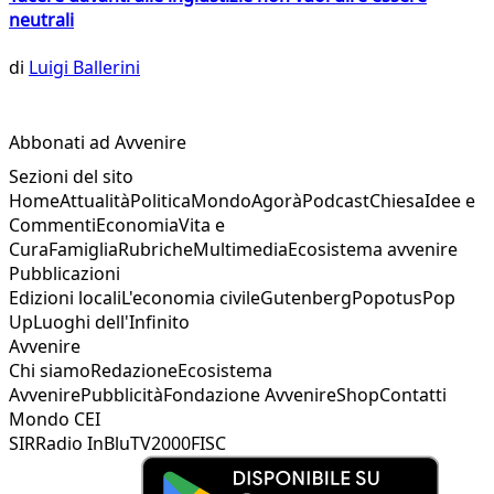
neutrali
di
Luigi Ballerini
Abbonati ad Avvenire
Sezioni del sito
Home
Attualità
Politica
Mondo
Agorà
Podcast
Chiesa
Idee e
Commenti
Economia
Vita e
Cura
Famiglia
Rubriche
Multimedia
Ecosistema avvenire
Pubblicazioni
Edizioni locali
L'economia civile
Gutenberg
Popotus
Pop
Up
Luoghi dell'Infinito
Avvenire
Chi siamo
Redazione
Ecosistema
Avvenire
Pubblicità
Fondazione Avvenire
Shop
Contatti
Mondo CEI
SIR
Radio InBlu
TV2000
FISC