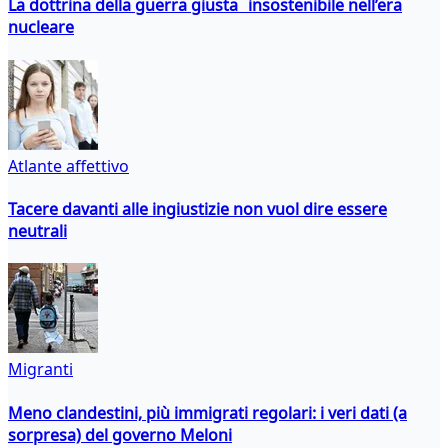
La dottrina della guerra giusta insostenibile nell’era
nucleare
Atlante affettivo
Tacere davanti alle ingiustizie non vuol dire essere
neutrali
Migranti
Meno clandestini, più immigrati regolari: i veri dati (a
sorpresa) del governo Meloni