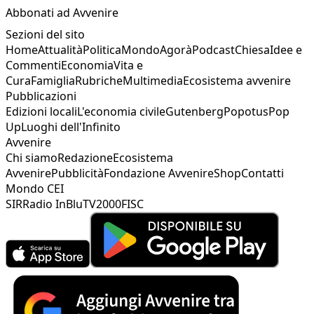
Abbonati ad Avvenire
Sezioni del sito
Home
Attualità
Politica
Mondo
Agorà
Podcast
Chiesa
Idee e
Commenti
Economia
Vita e
Cura
Famiglia
Rubriche
Multimedia
Ecosistema avvenire
Pubblicazioni
Edizioni locali
L'economia civile
Gutenberg
Popotus
Pop
Up
Luoghi dell'Infinito
Avvenire
Chi siamo
Redazione
Ecosistema
Avvenire
Pubblicità
Fondazione Avvenire
Shop
Contatti
Mondo CEI
SIR
Radio InBlu
TV2000
FISC