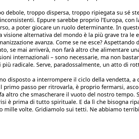
ppo debole, troppo dispersa, troppo ripiegata su sé st
e inconsistenti. Eppure sarebbe proprio l’Europa, con l
corso, a poter giocare un ruolo determinante. In ques
a visione alternativa del mondo è la più grave tra le
disumanizzazione avanza. Come se ne esce? Aspettando d
 se mai arriverà, non farà altro che alimentare una 
sioni internazionali – sono necessarie, ma non bastan
più radicale. Serve, paradossalmente, un atto di rottur
o disposto a interrompere il ciclo della vendetta, a 
il primo passo per ritrovarla, è proprio fermarsi, asc
a altro che smascherare il vuoto del nostro tempo. Sen
si è prima di tutto spirituale. E da lì che bisogna rip
ato mille volte. Gridiamolo sui tetti. Ne abbiamo terr