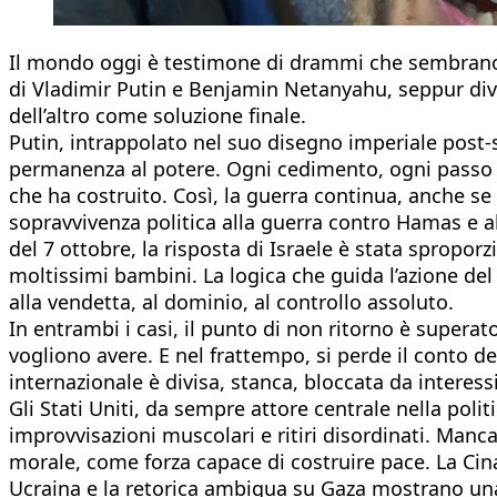
Il mondo oggi è testimone di drammi che sembrano n
di Vladimir Putin e Benjamin Netanyahu, seppur d
dell’altro come soluzione finale.
Putin, intrappolato nel suo disegno imperiale post-
permanenza al potere. Ogni cedimento, ogni passo in
che ha costruito. Così, la guerra continua, anche s
sopravvivenza politica alla guerra contro Hamas e al
del 7 ottobre, la risposta di Israele è stata sproporzi
moltissimi bambini. La logica che guida l’azione de
alla vendetta, al dominio, al controllo assoluto.
In entrambi i casi, il punto di non ritorno è supera
vogliono avere. E nel frattempo, si perde il conto 
internazionale è divisa, stanca, bloccata da interess
Gli Stati Uniti, da sempre attore centrale nella polit
improvvisazioni muscolari e ritiri disordinati. Man
morale, come forza capace di costruire pace. La Cina
Ucraina e la retorica ambigua su Gaza mostrano una 