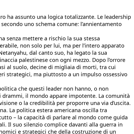
o ha assunto una logica totalizzante. Le leadership
ndo secondo uno schema comune: l’annientamento
na senza mettere a rischio la sua stessa
abile, non solo per lui, ma per l’intero apparato
Netanyahu, dal canto suo, ha legato la sua
 minaccia palestinese con ogni mezzo. Dopo l’orrore
si al suolo, decine di migliaia di morti, tra cui
eri strategici, ma piuttosto a un impulso ossessivo
 politica che questi leader non hanno, o non
uesti drammi, il mondo appare impotente. La comunità
isione o la credibilità per proporre una via d’uscita.
na. La politica estera americana oscilla tra
tutto – la capacità di parlare al mondo come guida
i. Il suo silenzio complice davanti alla guerra in
omici e strategici che della costruzione di un