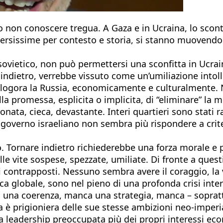
on conoscere tregua. A Gaza e in Ucraina, lo scontr
iversissime per contesto e storia, si stanno muove
sovietico, non può permettersi una sconfitta in Ucrai
dietro, verrebbe vissuto come un’umiliazione intoller
e logora la Russia, economicamente e culturalmente. 
la promessa, esplicita o implicita, di “eliminare” la
onata, cieca, devastante. Interi quartieri sono stati ra
l governo israeliano non sembra più rispondere a crit
to. Tornare indietro richiederebbe una forza morale e
delle vite sospese, spezzate, umiliate. Di fronte a q
i contrapposti. Nessuno sembra avere il coraggio, la v
ica globale, sono nel pieno di una profonda crisi inter
ca una coerenza, manca una strategia, manca – soprat
 è prigioniera delle sue stesse ambizioni neo-imperial
leadership preoccupata più dei propri interessi econ