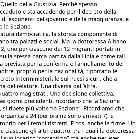
 Quello della Giustizia. Perché spesso
 accaduto e sta accadendo per il decreto della
no di esponenti del governo e della maggioranza, e
e la Sezione.
stratura democratica, la storica componente di
no tra palazzi e social. Ma la dottoressa Albano
12, uno per ciascuno dei 12 migranti portati in
sulla stessa barca partita dalla Libia e come tali
ra prevista per la conferma o l’annullamento del
ltre, proprio per la nazionalità, riportano le
creto interministeriale sui Paesi sicuri, che a
 del relatore. Una diversa dall’altra.
quattro magistrati. Una decisione collettiva,
nei giorni precedenti, ricordano che la Sezione
 si ripete più volte “la Sezione”. Ricordiamo che
organica a 24 (per ora ne sono arrivati 7), e
prio per i tempi ristretti. E così anche le firme. Un
ciascuno gli altri quattro, tra i quali la dottoressa
il suo incarico “correntizio” ma anche per aver