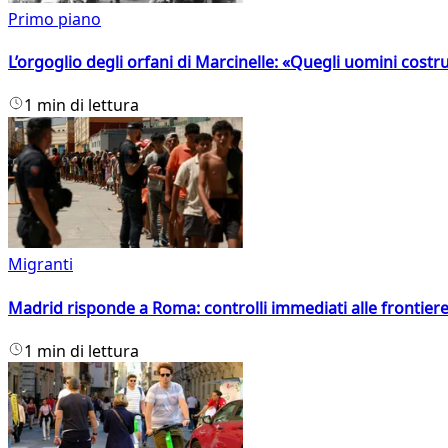
Primo piano
L’orgoglio degli orfani di Marcinelle: «Quegli uomini costr
1 min di lettura
Migranti
Madrid risponde a Roma: controlli immediati alle frontiere p
1 min di lettura