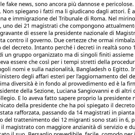
e, le fake news, sono ancora più dannose e pericolose.
. Non spiegano i fatti ma li giudicano dagli attori. È
rsona e immigrazione del Tribunale di Roma. Nel miri
bano, uno dei 21 magistrati che compongono attualment
’aggravante di essere la presidente nazionale di Magi
ta contro il governo. Due certezze che ormai rimbalza
 del decreto. Intanto perché i decreti in realtà sono 
di un gruppo organizzato ma di singoli finiti assieme 
teva essere che così per i tempi stretti della procedu
goli nomi e sulla nazionalità, Bangladesh o Egitto. Ino
inistero degli affari esteri per l’aggiornamento del de
ma diversità è in fondo al provvedimento ed è la firma
sidente della Sezione, Luciana Sangiovanni e di altri 
llegio. E lo aveva fatto sapere proprio la presidente 
icato della presidente che ha poi spiegato il decreto,
 stata rafforzata, passando da 14 magistrati in pianta 
del trattenimento dei 12 migranti sono stati in 6, pro
il magistrato con maggiore anzianità di servizio e due 
ato il suo. Bersaglio prevedibile, facile, comodo per 