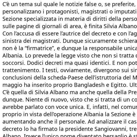
C’è un tema sul quale le notizie false o, se preferit
personalizzano i protagonisti, magistrati o imputati
Sezione specializzata in materia di diritti della pe
sulle pagine di giornali di area, è finita Silvia Al
Con l’accusa di essere l’autrice del decreto e con l
sinistra dei magistrati. Dunque sicuramente schiera
non è la “firmatrice”, e dunque la responsabile unica
Albania. Lo prevede la legge visto che non si tratta 
soccorsi. Dodici decreti ma quasi identici. E non po
trattenimento. I testi, ovviamente, divergono sui sin
conclusioni della scheda-Paese dell’istruttoria del M
maggio ha inserito proprio Bangladesh e Egitto. Ulti
C’è quella di Silvia Albano ma anche quella della Pre
dunque. Niente di nuovo, visto che si tratta di un co
avrebbe parlato con voce unica. E, infatti, nel comun
proprio in vista dell’operazione Albania la Sezione è
aumentando anche il personale. Ad analizzare il caso 
decreto lo ha firmato la presidente Sangiovanni, tre 
Albano. Invece l’unico nome diventato bersaglio è st