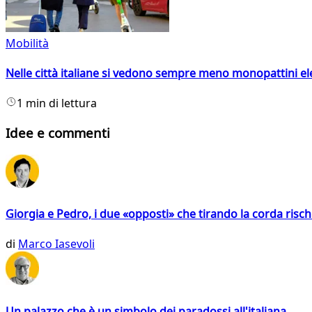
Mobilità
Nelle città italiane si vedono sempre meno monopattini ele
1 min di lettura
Idee e commenti
Giorgia e Pedro, i due «opposti» che tirando la corda risc
di
Marco Iasevoli
Un palazzo che è un simbolo dei paradossi all'italiana