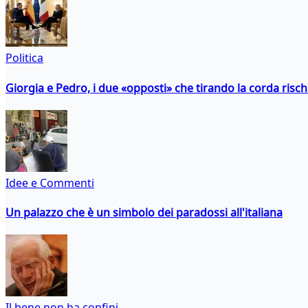
Politica
Giorgia e Pedro, i due «opposti» che tirando la corda risc
Idee e Commenti
Un palazzo che è un simbolo dei paradossi all'italiana
Il bene non ha confini