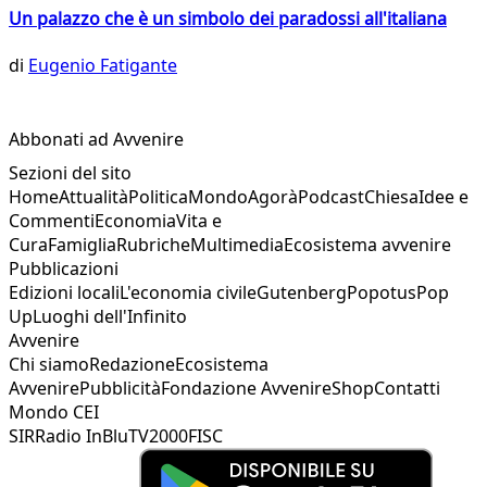
Un palazzo che è un simbolo dei paradossi all'italiana
di
Eugenio Fatigante
Abbonati ad Avvenire
Sezioni del sito
Home
Attualità
Politica
Mondo
Agorà
Podcast
Chiesa
Idee e
Commenti
Economia
Vita e
Cura
Famiglia
Rubriche
Multimedia
Ecosistema avvenire
Pubblicazioni
Edizioni locali
L'economia civile
Gutenberg
Popotus
Pop
Up
Luoghi dell'Infinito
Avvenire
Chi siamo
Redazione
Ecosistema
Avvenire
Pubblicità
Fondazione Avvenire
Shop
Contatti
Mondo CEI
SIR
Radio InBlu
TV2000
FISC