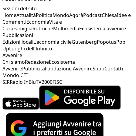
Sezioni del sito
Home
Attualità
Politica
Mondo
Agorà
Podcast
Chiesa
Idee e
Commenti
Economia
Vita e
Cura
Famiglia
Rubriche
Multimedia
Ecosistema avvenire
Pubblicazioni
Edizioni locali
L'economia civile
Gutenberg
Popotus
Pop
Up
Luoghi dell'Infinito
Avvenire
Chi siamo
Redazione
Ecosistema
Avvenire
Pubblicità
Fondazione Avvenire
Shop
Contatti
Mondo CEI
SIR
Radio InBlu
TV2000
FISC