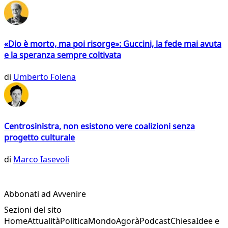
«Dio è morto, ma poi risorge»: Guccini, la fede mai avuta
e la speranza sempre coltivata
di
Umberto Folena
Centrosinistra, non esistono vere coalizioni senza
progetto culturale
di
Marco Iasevoli
Abbonati ad Avvenire
Sezioni del sito
Home
Attualità
Politica
Mondo
Agorà
Podcast
Chiesa
Idee e