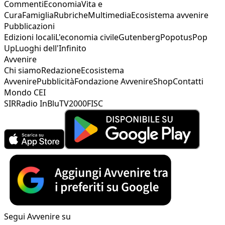
Commenti
Economia
Vita e
Cura
Famiglia
Rubriche
Multimedia
Ecosistema avvenire
Pubblicazioni
Edizioni locali
L'economia civile
Gutenberg
Popotus
Pop
Up
Luoghi dell'Infinito
Avvenire
Chi siamo
Redazione
Ecosistema
Avvenire
Pubblicità
Fondazione Avvenire
Shop
Contatti
Mondo CEI
SIR
Radio InBlu
TV2000
FISC
Segui Avvenire su