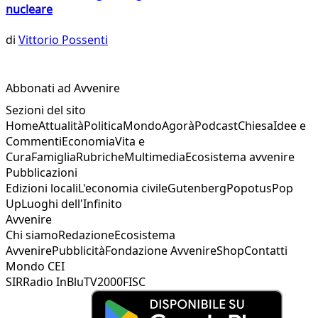
nucleare
di
Vittorio Possenti
Abbonati ad Avvenire
Sezioni del sito
Home
Attualità
Politica
Mondo
Agorà
Podcast
Chiesa
Idee e
Commenti
Economia
Vita e
Cura
Famiglia
Rubriche
Multimedia
Ecosistema avvenire
Pubblicazioni
Edizioni locali
L'economia civile
Gutenberg
Popotus
Pop
Up
Luoghi dell'Infinito
Avvenire
Chi siamo
Redazione
Ecosistema
Avvenire
Pubblicità
Fondazione Avvenire
Shop
Contatti
Mondo CEI
SIR
Radio InBlu
TV2000
FISC