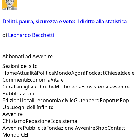
Delitti, paura, sicurezza e voto: il diritto alla statistica
di
Leonardo Becchetti
Abbonati ad Avvenire
Sezioni del sito
Home
Attualità
Politica
Mondo
Agorà
Podcast
Chiesa
Idee e
Commenti
Economia
Vita e
Cura
Famiglia
Rubriche
Multimedia
Ecosistema avvenire
Pubblicazioni
Edizioni locali
L'economia civile
Gutenberg
Popotus
Pop
Up
Luoghi dell'Infinito
Avvenire
Chi siamo
Redazione
Ecosistema
Avvenire
Pubblicità
Fondazione Avvenire
Shop
Contatti
Mondo CEI