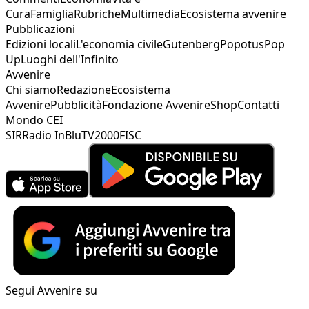
Cura
Famiglia
Rubriche
Multimedia
Ecosistema avvenire
Pubblicazioni
Edizioni locali
L'economia civile
Gutenberg
Popotus
Pop
Up
Luoghi dell'Infinito
Avvenire
Chi siamo
Redazione
Ecosistema
Avvenire
Pubblicità
Fondazione Avvenire
Shop
Contatti
Mondo CEI
SIR
Radio InBlu
TV2000
FISC
Segui Avvenire su