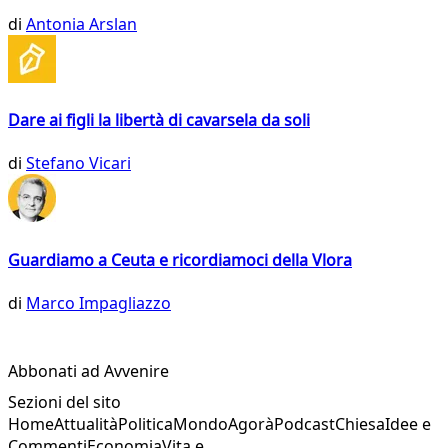
di
Antonia Arslan
Dare ai figli la libertà di cavarsela da soli
di
Stefano Vicari
Guardiamo a Ceuta e ricordiamoci della Vlora
di
Marco Impagliazzo
Abbonati ad Avvenire
Sezioni del sito
Home
Attualità
Politica
Mondo
Agorà
Podcast
Chiesa
Idee e
Commenti
Economia
Vita e