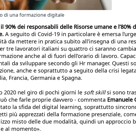
gno di una formazione digitale
il 90% dei responsabili delle Risorse umane e l’80% d
le.
A seguito di Covid-19 in particolare è emersa l’urge
ità da mettere in pratica subito all’insegna di una r
r tre lavoratori italiani su quattro ci saranno cambi
rmazione anche al di fuori dell’orario di lavoro. Cap
li da sviluppare secondo gli Hr manager. Questi sono
e, anche e soprattutto a seguito della crisi legata 
alia, Francia, Germania e Spagna.
2020 nel giro di pochi giorni le
soft skill
si sono tra
i può che farle proprie davvero - commenta
Emanuele C
tato la sfida del digital learning, soprattutto sincron
tti più apprezzati della formazione presenziale, come l
ilizzo misto delle due modalità, quindi un approccio 
ale al momento».