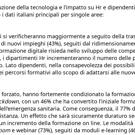
zione della tecnologia e l’impatto su Hr e dipendenti;
i dati italiani principali per singole aree:
ni si verificheranno maggiormente a seguito della tra
 di nuovi impieghi (43%), seguiti dal ridimensionamen
formazione digitale risieda nello sviluppo delle comp
ca, i dipartimenti Hr incrementeranno il numero dell
 Lato dipendenti, nella consapevolezza dei possibili
percorsi formativi allo scopo di adattarsi alle nuov
o forzato, hanno fortemente condizionato la formazione
ckdown
, con un 46% che ha convertito l’iniziale for
 dell’emergenza sanitaria. Come conseguenza, il 77% de
stanza. Un effetto che sarà sicuramente duraturo seco
à un incremento della formazione on line. Le modalità 
room
e webinar (73%), seguiti da moduli e-learning (