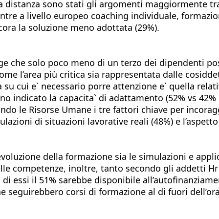
a distanza sono stati gli argomenti maggiormente tra
mentre a livello europeo coaching individuale, forma
cora la soluzione meno adottata (29%).
 che solo poco meno di un terzo dei dipendenti poss
come l’area più critica sia rappresentata dalle cosidd
su cui e` necessario porre attenzione e` quella relativ
o indicato la capacita` di adattamento (52% vs 42% U
le Risorse Umane i tre fattori chiave per incoraggi
ulazioni di situazioni lavorative reali (48%) e l’aspetto
evoluzione della formazione sia le simulazioni e applic
delle competenze, inoltre, tanto secondo gli addetti H
a di essi il 51% sarebbe disponibile all’autofinanziame
 seguirebbero corsi di formazione al di fuori dell’ora