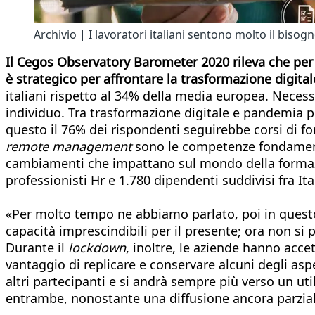
Archivio | I lavoratori italiani sentono molto il biso
Il Cegos Observatory Barometer 2020 rileva che per 
è strategico per affrontare la trasformazione digita
italiani rispetto al 34% della media europea. Necess
individuo. Tra trasformazione digitale e pandemia pe
questo il 76% dei rispondenti seguirebbe corsi di fo
remote management
sono le competenze fondamenta
cambiamenti che impattano sul mondo della formazion
professionisti Hr e 1.780 dipendenti suddivisi fra It
«Per molto tempo ne abbiamo parlato, poi in questo 
capacità imprescindibili per il presente; ora non s
Durante il
lockdown
, inoltre, le aziende hanno accet
vantaggio di replicare e conservare alcuni degli aspe
altri partecipanti e si andrà sempre più verso un ut
entrambe, nonostante una diffusione ancora parzi