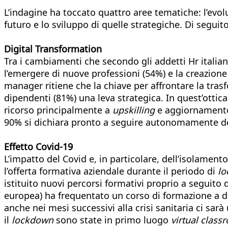
L’indagine ha toccato quattro aree tematiche: l’evolu
futuro e lo sviluppo di quelle strategiche. Di seguito 
Digital Transformation
Tra i cambiamenti che secondo gli addetti Hr italia
l’emergere di nuove professioni (54%) e la creazione
manager ritiene che la chiave per affrontare la tras
dipendenti (81%) una leva strategica. In quest’otti
ricorso principalmente a
upskilling
e aggiornamento.
90% si dichiara pronto a seguire autonomamente dei 
Effetto Covid-19
L’impatto del Covid e, in particolare, dell’isolament
l’offerta formativa aziendale durante il periodo di
lo
istituito nuovi percorsi formativi proprio a seguito
europea) ha frequentato un corso di formazione a di
anche nei mesi successivi alla crisi sanitaria ci sar
il
lockdown
sono state in primo luogo
virtual class