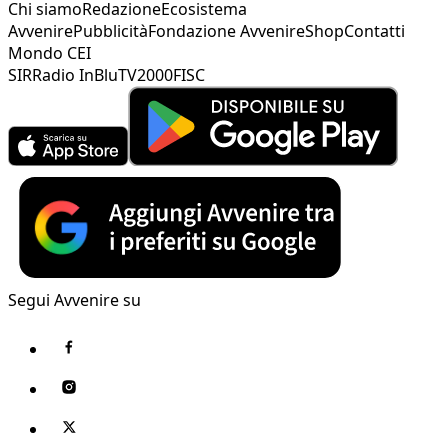
Chi siamo
Redazione
Ecosistema
Avvenire
Pubblicità
Fondazione Avvenire
Shop
Contatti
Mondo CEI
SIR
Radio InBlu
TV2000
FISC
Segui Avvenire su