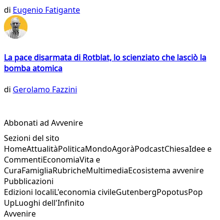
di
Eugenio Fatigante
La pace disarmata di Rotblat, lo scienziato che lasciò la
bomba atomica
di
Gerolamo Fazzini
Abbonati ad Avvenire
Sezioni del sito
Home
Attualità
Politica
Mondo
Agorà
Podcast
Chiesa
Idee e
Commenti
Economia
Vita e
Cura
Famiglia
Rubriche
Multimedia
Ecosistema avvenire
Pubblicazioni
Edizioni locali
L'economia civile
Gutenberg
Popotus
Pop
Up
Luoghi dell'Infinito
Avvenire