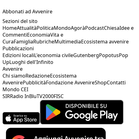
Abbonati ad Avvenire
Sezioni del sito
Home
Attualità
Politica
Mondo
Agorà
Podcast
Chiesa
Idee e
Commenti
Economia
Vita e
Cura
Famiglia
Rubriche
Multimedia
Ecosistema avvenire
Pubblicazioni
Edizioni locali
L'economia civile
Gutenberg
Popotus
Pop
Up
Luoghi dell'Infinito
Avvenire
Chi siamo
Redazione
Ecosistema
Avvenire
Pubblicità
Fondazione Avvenire
Shop
Contatti
Mondo CEI
SIR
Radio InBlu
TV2000
FISC