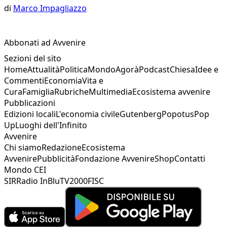
di
Marco Impagliazzo
Abbonati ad Avvenire
Sezioni del sito
Home
Attualità
Politica
Mondo
Agorà
Podcast
Chiesa
Idee e
Commenti
Economia
Vita e
Cura
Famiglia
Rubriche
Multimedia
Ecosistema avvenire
Pubblicazioni
Edizioni locali
L'economia civile
Gutenberg
Popotus
Pop
Up
Luoghi dell'Infinito
Avvenire
Chi siamo
Redazione
Ecosistema
Avvenire
Pubblicità
Fondazione Avvenire
Shop
Contatti
Mondo CEI
SIR
Radio InBlu
TV2000
FISC