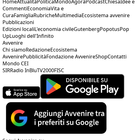
Home
Attualità
Politica
Mondo
Agorà
Podcast
Chiesa
Idee e
Commenti
Economia
Vita e
Cura
Famiglia
Rubriche
Multimedia
Ecosistema avvenire
Pubblicazioni
Edizioni locali
L'economia civile
Gutenberg
Popotus
Pop
Up
Luoghi dell'Infinito
Avvenire
Chi siamo
Redazione
Ecosistema
Avvenire
Pubblicità
Fondazione Avvenire
Shop
Contatti
Mondo CEI
SIR
Radio InBlu
TV2000
FISC