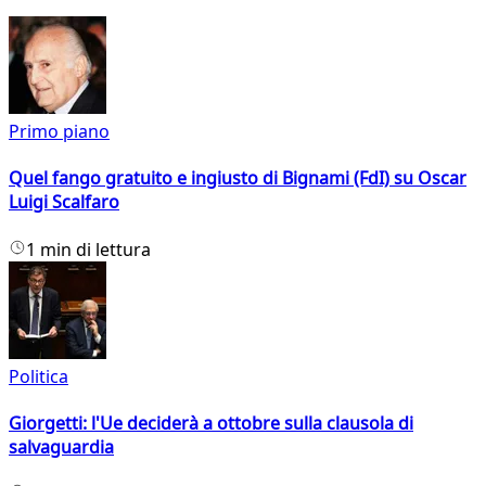
Primo piano
Quel fango gratuito e ingiusto di Bignami (FdI) su Oscar
Luigi Scalfaro
1 min di lettura
Politica
Giorgetti: l'Ue deciderà a ottobre sulla clausola di
salvaguardia