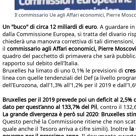
Il commissario Ue agli Affari economici, Pierre Mosco
Un "buco" di circa 12 miliardi di euro
. A guardare in
dalla Commissione Europea, si tratta del divario risp
chiederà una manovra correttiva di tali dimensioni,
il
commissario agli Affari economici, Pierre Moscov
quadro del pacchetto di primavera che sarà pubblicat
rapporto sul debito dell’Italia.
Bruxelles ha limato di uno 0,1% le previsioni di
cres
linea con quelle tendenziali del Def (a livello prog
dell’Eurozona, dall’1,3% all’1,2% per il 2019 e dall’
Bruxelles per il 2019
prevede poi un deficit al 2,5% d
dato per quest’anno al 133,7% del Pil
, contro il 132,
La grande divergenza è però sul 2020
:
Bruxelles sti
Questo perché la Commissione ritiene che non scatter
quale anche il Tesoro arriva a cifre simili). Inoltre
la
governo per il prossimo anno
. Il documento avverte