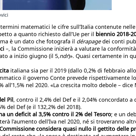
vici
 termini matematici le cifre sull’Italia contenute nel
etto a quanto richiesto dall’Ue per il
biennio 2018-2
 ma è un dato che fotografa il
dérapage
dei conti pub
ici
–, la Commissione inizierà a valutare la conformità
o a inizio giugno (il 5,
ndr
)». Quasi certamente in q
cita
italiana sia per il 2019 (dallo 0,2% di febbraio allo
rammatico il governo Conte prevede rispettivamente lo
1,6% all’1,5% nel 2020. «La crescita molto debole – dic
el Pil
, contro il 2,4% del Def e il 2,04% concordato
6% del Def (e il 132,2% del 2018).
ma un deficit al 3,5% contro il 2% del Tesoro
; e un deb
à l’aumento dell’Iva nel 2020, né si troveranno altrov
 Commissione considera quasi nullo il gettito delle pri
 del resto che «la spesa è destinata ad aumentare in 