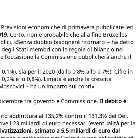
le Previsioni economiche di primavera pubblicate ieri
019
. Certo, non è probabile che alla fine Bruxelles
blici. «Senza dubbio bisognerà ritornarci – ha detto
 degli Stati membri con le regole di bilancio nel
uell’occasione la Commissione pubblicherà anche il
 0,1%), sia per il 2020 (dallo 0,8% allo 0,7%). Cifre in
 0,2% e lo 0,8%). Limata è anche la crescita
e Moscovici – ha un impatto sui conti».
 a dicembre tra governo e Commissione.
Il debito è
ito addirittura al 135,2% contro il 131,3% del Def.
e i 23 miliardi di euro necessari (eventualità per la
vatizzazioni, stimato a 5,5 miliardi di euro dal
modo significativo per l’introduzione del reddito di