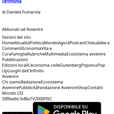
cerimonia
di
Daniela Fumarola
Abbonati ad Avvenire
Sezioni del sito
Home
Attualità
Politica
Mondo
Agorà
Podcast
Chiesa
Idee e
Commenti
Economia
Vita e
Cura
Famiglia
Rubriche
Multimedia
Ecosistema avvenire
Pubblicazioni
Edizioni locali
L'economia civile
Gutenberg
Popotus
Pop
Up
Luoghi dell'Infinito
Avvenire
Chi siamo
Redazione
Ecosistema
Avvenire
Pubblicità
Fondazione Avvenire
Shop
Contatti
Mondo CEI
SIR
Radio InBlu
TV2000
FISC