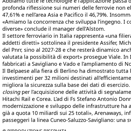
Abbiamo tutte le tecnologie e l’applicazione passa d
profonda riflessione sui numeri delle ferrovie non el
47,61% e nell’area Asia e Pacifico il 46,79%. Insomm
«Amiamo la concorrenza che sviluppa l’ingegno. I co
diverse» conclude il manager dell’Alstom.
Il settore ferroviario in Italia rappresenta «una filie
addetti diretti» sottolinea il presidente Assifer, Mi
del Pnrr, sino al 2027-28 e che resterà dinamico anc
valutata la possibilità di export» prosegue Viale. In
fabbricati a Savigliano e Vado e l’ampliamento di No
Il Belpaese alla fiera di Berlino ha dimostrato tutta
investimenti per 32 milioni destinati all’efficientam
migliora la sicurezza sulla base dei dati di eserci
closing
per l’acquisizione delle attività di segnala
Hitachi Rail e Corea. L’ad di Fs Stefano Antonio Do
modernizzazione e sviluppo delle infrastrutture ha a
già a quota 10 miliardi sui 25 totali», Arenaways, in
passeggeri la linea Cuneo-Saluzzo-Savigliano: una sv