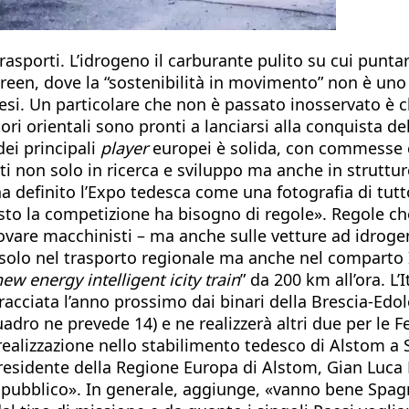
trasporti. L’idrogeno il carburante pulito su cui punta
 green, dove la “sostenibilità in movimento” non è un
esi. Un particolare che non è passato inosservato è c
ri orientali sono pronti a lanciarsi alla conquista de
dei principali
player
europei è solida, con commesse c
ti non solo in ricerca e sviluppo ma anche in struttur
a definito l’Expo tedesca come una fotografia di tut
esto la competizione ha bisogno di regole». Regole c
trovare macchinisti – ma anche sulle vetture ad idro
 solo nel trasporto regionale ma anche nel comparto I
ew energy intelligent icity train
” da 200 km all’ora. L’
acciata l’anno prossimo dai binari della Brescia-Edol
dro ne prevede 14) e ne realizzerà altri due per le Fe
ealizzazione nello stabilimento tedesco di Alstom a S
esidente della Regione Europa di Alstom, Gian Luca E
 pubblico». In generale, aggiunge, «vanno bene Spagna