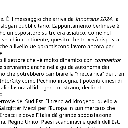
re. È il messaggio che arriva da
Innotrans 2024
, la
o slogan pubblicitario. L’appuntamento berlinese è
he un espositore su tre era asiatico. Come nel
l vecchio continente, quesito che troverà risposta
he a livello Ue garantiscono lavoro ancora per
e.
to il settore che «è molto dinamico con
competitor
he serviranno anche nella guida autonoma dei
geno che potrebbero cambiare la “meccanica” dei treni
nterCity come Pechino insegna. I potenti cinesi di
Italia lavora all’idrogeno nostrano, declinato
o.
rrovie del Sud Est. Il treno ad idrogeno, quello a
alzgitter. Mezzi per l’Europa in «un mercato che
rbacci e dove l’Italia dà grande soddisfazione
, Regno Unito, Paesi scandinavi e quelli dell’Est.