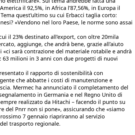
no elettrificare». Sul tema andrebbe fatta una
merica il 92,5%, in Africa l’87,56%, in Europa il
 Tema quest’ultimo su cui Erbacci taglia corto:
cinesi? «Vendono nel loro Paese, le norme sono assai
 cui il 23% destinato all’export, con oltre 20mila
ercato, aggiunge, che andrà bene, grazie all’aiuto
i «ci sarà contrazione del materiale rotabile e andrà
: 63 milioni in 3 anni con due progetti di nuovi
resentato il rapporto di sostenibilità con
ligente che abbatte i costi di manutenzione e
Brescia. Mermec ha annunciato il completamento del
 di segnalamento in Germania e nel Regno Unito di
sempre realizzato da Hitachi – facendo il punto su
ere del Pnrr non si pone», assicurando che «siamo
 prossimo 7 gennaio riapriranno al servizio
del trasporto regionale.