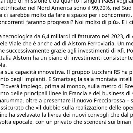
al tipo di missione e da quanto i singoli Paesi voglia
ettrificate: nel Nord America sono il 99,20%, nel Sud A
a ci sarebbe molto da fare e spazio per i concorrenti.
ncorrenti faranno progressi? Noi molto di più». E i 
ra tecnologica da 6,4 miliardi di fatturato nel 2023, di
chele Viale che è anche ad di Alstom Ferroviaria. Un m
he successivamente grazie agli investimenti di Rfi. Po
 Italia Alstom ha un piano di investimenti consistente
la.
 la sua capacità innovativa. Il gruppo Lucchini RS ha p
ento degli impianti. E Smartser, la sala montata intel
zio. Troverà impiego, prima al mondo, sulla metro di 
mento delle principali linee in Francia e dei business
nnarumma, oltre a presentare il nuovo Frecciarossa – 
ssicurato che «il dubbio sulla realizzazione delle op
fine ha svelavato la livrea dei nuovi convogli che dal
olta epocale, con un privato che scenderà sui binari 