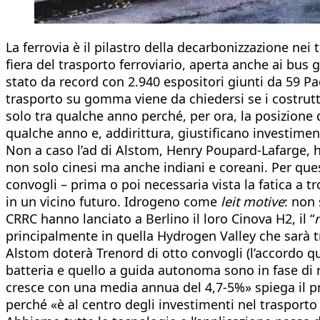
La ferrovia è il pilastro della decarbonizzazione nei 
fiera del trasporto ferroviario, aperta anche ai bus
stato da record con 2.940 espositori giunti da 59 Pa
trasporto su gomma viene da chiedersi se i costrutto
solo tra qualche anno perché, per ora, la posizione 
qualche anno e, addirittura, giustificano investimen
Non a caso l’ad di Alstom, Henry Poupard-Lafarge, h
non solo cinesi ma anche indiani e coreani. Per qu
convogli – prima o poi necessaria vista la fatica a 
in un vicino futuro. Idrogeno come
leit motive
: non
CRRC hanno lanciato a Berlino il loro Cinova H2, il “
n
principalmente in quella Hydrogen Valley che sarà tr
Alstom doterà Trenord di otto convogli (l’accordo qua
batteria e quello a guida autonoma sono in fase di r
cresce con una media annua del 4,7-5%» spiega il pr
perché «è al centro degli investimenti nel trasporto