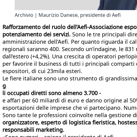
Archivio | Maurizio Danese, presidente di Aefi
Rafforzamento del ruolo dell’Aefi-Associazione esposizi
potenziamento dei servizi.
Sono le tre principali di
amministrazione dell’Aefi. Per quanto riguarda il cal
regionali saranno 400. Secondo un’indagine, le 831 ma
dall’estero (+4,2%). Una crescita di operatori perlopi
per favorire il business di tutti i principali comparti
espositori, di cui 23mila esteri.
Le fiere italiane sono uno strumento di grandissim
g
li occupati diretti sono almeno 3.700 -
e affari per 60 miliardi di euro e danno origine al 50
esportazioni delle imprese che vi partecipano. Nume
Sono tante le professioni coinvolte nella gestione di
organizzatore, esperto di logistica fieristica, hostess
responsabili marketing.
«Sono numeri – spiega il presidente di Aefi