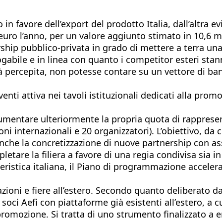
 in favore dell’export del prodotto Italia, dall’altra 
i euro l’anno, per un valore aggiunto stimato in 10,6 mi
ership pubblico-privata in grado di mettere a terra u
ogabile e in linea con quanto i competitor esteri st
 percepita, non potesse contare su un vettore di band
enti attiva nei tavoli istituzionali dedicati alla prom
 aumentare ulteriormente la propria quota di rapprese
ioni internazionali e 20 organizzatori). L’obiettivo, da
nche la concretizzazione di nuove partnership con ass
pletare la filiera a favore di una regia condivisa sia i
fieristica italiana, il Piano di programmazione acceler
ioni e fiere all’estero. Secondo quanto deliberato dal
soci Aefi con piattaforme già esistenti all’estero, a 
di promozione. Si tratta di uno strumento finalizzato a