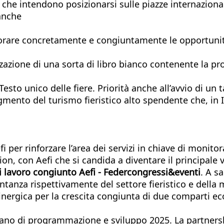
 - che intendono posizionarsi sulle piazze internaziona
 anche
orare concretamente e congiuntamente le opportunità 
alizzazione di una sorta di libro bianco contenente la
Testo unico delle fiere. Priorità anche all’avvio di un
ento del turismo fieristico alto spendente che, in Ital
Aefi per rinforzare l’area dei servizi in chiave di mo
ion, con Aefi che si candida a diventare il principale 
i lavoro congiunto A
efi - Federcongressi&eventi
. A sa
entanza rispettivamente del settore fieristico e della
sinergica per la crescita congiunta di due comparti
ec
 Piano di programmazione e sviluppo 2025. La partner