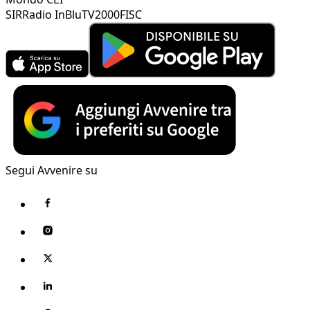
SIR
Radio InBlu
TV2000
FISC
Segui Avvenire su