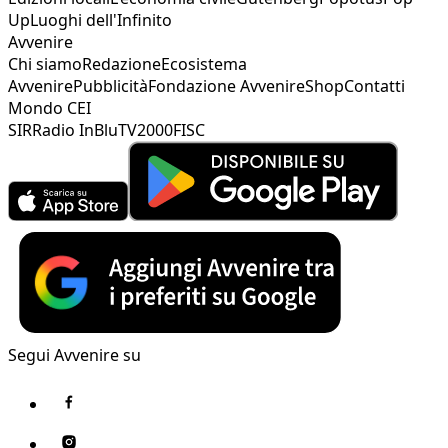
Up
Luoghi dell'Infinito
Avvenire
Chi siamo
Redazione
Ecosistema
Avvenire
Pubblicità
Fondazione Avvenire
Shop
Contatti
Mondo CEI
SIR
Radio InBlu
TV2000
FISC
Segui Avvenire su