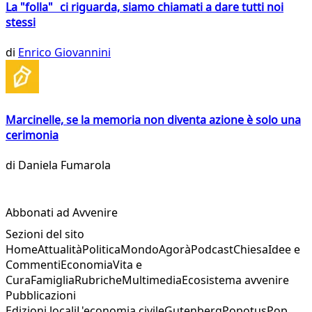
La "folla" ci riguarda, siamo chiamati a dare tutti noi
stessi
di
Enrico Giovannini
Marcinelle, se la memoria non diventa azione è solo una
cerimonia
di
Daniela Fumarola
Abbonati ad Avvenire
Sezioni del sito
Home
Attualità
Politica
Mondo
Agorà
Podcast
Chiesa
Idee e
Commenti
Economia
Vita e
Cura
Famiglia
Rubriche
Multimedia
Ecosistema avvenire
Pubblicazioni
Edizioni locali
L'economia civile
Gutenberg
Popotus
Pop