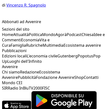
di
Vincenzo R. Spagnolo
Abbonati ad Avvenire
Sezioni del sito
Home
Attualità
Politica
Mondo
Agorà
Podcast
Chiesa
Idee e
Commenti
Economia
Vita e
Cura
Famiglia
Rubriche
Multimedia
Ecosistema avvenire
Pubblicazioni
Edizioni locali
L'economia civile
Gutenberg
Popotus
Pop
Up
Luoghi dell'Infinito
Avvenire
Chi siamo
Redazione
Ecosistema
Avvenire
Pubblicità
Fondazione Avvenire
Shop
Contatti
Mondo CEI
SIR
Radio InBlu
TV2000
FISC