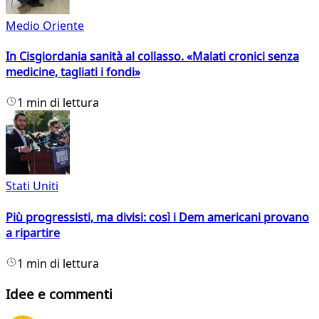
Medio Oriente
In Cisgiordania sanità al collasso. «Malati cronici senza
medicine, tagliati i fondi»
1 min di lettura
Stati Uniti
Più progressisti, ma divisi: così i Dem americani provano
a ripartire
1 min di lettura
Idee e commenti