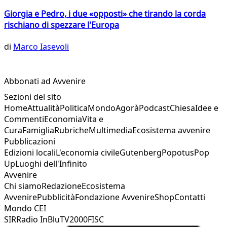
Giorgia e Pedro, i due «opposti» che tirando la corda
rischiano di spezzare l'Europa
di
Marco Iasevoli
Abbonati ad Avvenire
Sezioni del sito
Home
Attualità
Politica
Mondo
Agorà
Podcast
Chiesa
Idee e
Commenti
Economia
Vita e
Cura
Famiglia
Rubriche
Multimedia
Ecosistema avvenire
Pubblicazioni
Edizioni locali
L'economia civile
Gutenberg
Popotus
Pop
Up
Luoghi dell'Infinito
Avvenire
Chi siamo
Redazione
Ecosistema
Avvenire
Pubblicità
Fondazione Avvenire
Shop
Contatti
Mondo CEI
SIR
Radio InBlu
TV2000
FISC