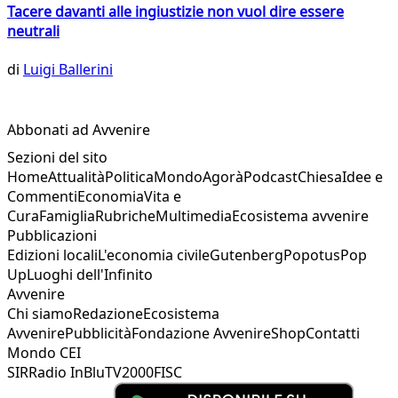
Tacere davanti alle ingiustizie non vuol dire essere
neutrali
di
Luigi Ballerini
Abbonati ad Avvenire
Sezioni del sito
Home
Attualità
Politica
Mondo
Agorà
Podcast
Chiesa
Idee e
Commenti
Economia
Vita e
Cura
Famiglia
Rubriche
Multimedia
Ecosistema avvenire
Pubblicazioni
Edizioni locali
L'economia civile
Gutenberg
Popotus
Pop
Up
Luoghi dell'Infinito
Avvenire
Chi siamo
Redazione
Ecosistema
Avvenire
Pubblicità
Fondazione Avvenire
Shop
Contatti
Mondo CEI
SIR
Radio InBlu
TV2000
FISC