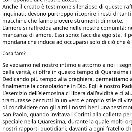
Anche il creato è testimone silenzioso di questo raffr
inquinati, devono purtroppo ricoprire i resti di tanti
macchine che fanno piovere strumenti di morte.
L’amore si raffredda anche nelle nostre comunità: ne
mancanza di amore. Essi sono: l’accidia egoista, il p
mondana che induce ad occuparsi solo di ciò che è 
Cosa fare?
Se vediamo nel nostro intimo e attorno a noi i segn
della verità, ci offre in questo tempo di Quaresima i
Dedicando più tempo alla preghiera, permettiamo al
finalmente la consolazione in Dio. Egli è nostro Padr
L’esercizio dell’elemosina ci libera dall’avidità e ci 
tramutasse per tutti in un vero e proprio stile di vi
di condividere con gli altri i nostri beni una testi
san Paolo, quando invitava i Corinti alla colletta p
speciale nella Quaresima, durante la quale molti org
nostri rapporti quotidiani, davanti a ogni fratello c