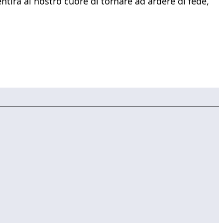
ntirà al nostro cuore di tornare ad ardere di fede,