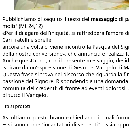
Pubblichiamo di seguito il testo del
messaggio
di
p
molti" (Mt 24,12)
«Per il dilagare dell’iniquità, si raffredderà l’amore d
Cari fratelli e sorelle,
ancora una volta ci viene incontro la Pasqua del Si
della nostra conversione», che annuncia e realizza la 
Anche quest’anno, con il presente messaggio, desider
ispirare da un’espressione di Gesù nel Vangelo di Matt
Questa frase si trova nel discorso che riguarda la f
passione del Signore. Rispondendo a una domanda dei
comunità dei credenti: di fronte ad eventi dolorosi, 
di tutto il Vangelo.
I falsi profeti
Ascoltiamo questo brano e chiediamoci: quali forme
Essi sono come “incantatori di serpenti”, ossia appr