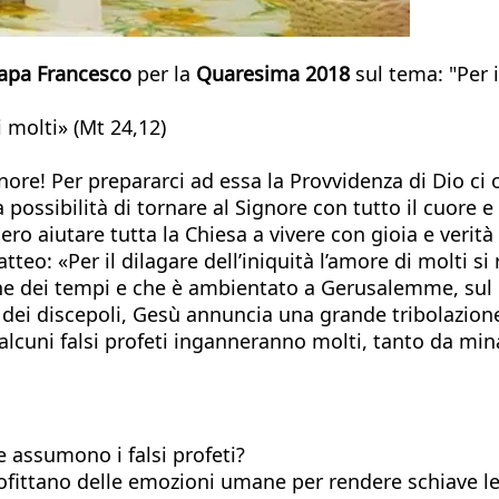
apa Francesco
per la
Quaresima 2018
sul tema: "Per i
i molti» (Mt 24,12)
gnore! Per prepararci ad essa la Provvidenza di Dio c
possibilità di tornare al Signore con tutto il cuore e 
o aiutare tutta la Chiesa a vivere con gioia e verità
eo: «Per il dilagare dell’iniquità l’amore di molti si 
ine dei tempi e che è ambientato a Gerusalemme, sul M
 discepoli, Gesù annuncia una grande tribolazione e 
alcuni falsi profeti inganneranno molti, tanto da mina
 assumono i falsi profeti?
ofittano delle emozioni umane per rendere schiave le