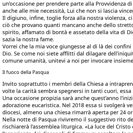
un’occasione per prendere parte alla Provvidenza di 
anche alle mie necessità, Lui che non si lascia vince
Il digiuno, infine, toglie forza alla nostra violenza
ciò che provano quanti mancano anche dello stretto 
spirito, affamato di bontà e assetato della vita di Dio
sazia la nostra fame.
Vorrei che la mia voce giungesse al di là dei confini
Dio. Se come noi siete afflitti dal dilagare dell’iniq
comune umanità, unitevi a noi per invocare insieme 
Il fuoco della Pasqua
Invito soprattutto i membri della Chiesa a intrapren
volte la carità sembra spegnersi in tanti cuori, ess
Una occasione propizia sarà anche quest’anno l’inizia
adorazione eucaristica. Nel 2018 essa si svolgerà ve
diocesi, almeno una chiesa rimarrà aperta per 24 or
Nella notte di Pasqua rivivremo il suggestivo rito de
rischiarerà l’assemblea liturgica. «La luce del Cristo