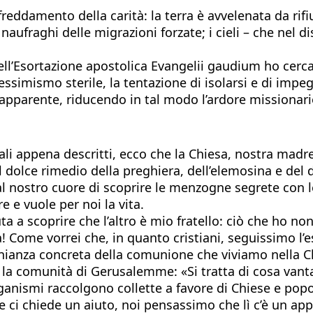
eddamento della carità: la terra è avvelenata da rifiut
 naufraghi delle migrazioni forzate; i cieli – che nel 
ll’Esortazione apostolica Evangelii gaudium ho cercat
essimismo sterile, la tentazione di isolarsi e di impeg
apparente, riducendo in tal modo l’ardore missionari
ali appena descritti, ecco che la Chiesa, nostra madr
l dolce rimedio della preghiera, dell’elemosina e del 
 nostro cuore di scoprire le menzogne segrete con le
e e vuole per noi la vita.
aiuta a scoprire che l’altro è mio fratello: ciò che ho 
ta! Come vorrei che, in quanto cristiani, seguissimo l
monianza concreta della comunione che viviamo nella C
er la comunità di Gerusalemme: «Si tratta di cosa van
anismi raccolgono collette a favore di Chiese e popo
he ci chiede un aiuto, noi pensassimo che lì c’è un ap