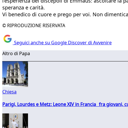
l’esperienza dei discepoli di Emmaus: ascoltare la pa
speranza e carità.
Vi benedico di cuore e prego per voi. Non dimentica
© RIPRODUZIONE RISERVATA
Seguici anche su Google Discover di Avvenire
Altro di Papa
Chiesa
Parigi, Lourdes e Metz: Leone XIV in Francia fra giovani, 