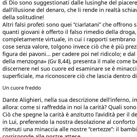
di Dio sono suggestionati dalle lusinghe del piacere
dall’illusione del denaro, che li rende in realtà sch
della solitudine!
Altri falsi profeti sono quei “ciarlatani” che offron
quanti giovani è offerto il falso rimedio della droga,
completamente virtuale, in cui i rapporti sembrano p
cose senza valore, tolgono invece ciò che è più prezio
figura dei pavoni… per cadere poi nel ridicolo; e da
della menzogna» (Gv 8,44), presenta il male come be
discernere nel suo cuore ed esaminare se è minaccia
superficiale, ma riconoscere ciò che lascia dentro 
Un cuore freddo
Dante Alighieri, nella sua descrizione dell’inferno,
allora: come si raffredda in noi la carità? Quali sono
Ciò che spegne la carità è anzitutto l’avidità per il 
in Lui, preferendo la nostra desolazione al conforto
ritenuti una minaccia alle nostre “certezze”: il bam
corrisponde alle nostre attese.