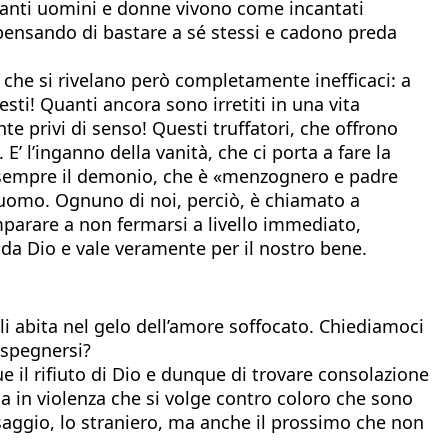
 Quanti uomini e donne vivono come incantati
no pensando di bastare a sé stessi e cadono preda
i che si rivelano però completamente inefficaci: a
esti! Quanti ancora sono irretiti in una vita
e privi di senso! Questi truffatori, che offrono
E’ l’inganno della vanità, che ci porta a fare la
 da sempre il demonio, che è «menzognero e padre
l’uomo. Ognuno di noi, perciò, è chiamato a
mparare a non fermarsi a livello immediato,
 da Dio e vale veramente per il nostro bene.
gli abita nel gelo dell’amore soffocato. Chiediamoci
i spegnersi?
gue il rifiuto di Dio e dunque di trovare consolazione
ta in violenza che si volge contro coloro che sono
ssaggio, lo straniero, ma anche il prossimo che non