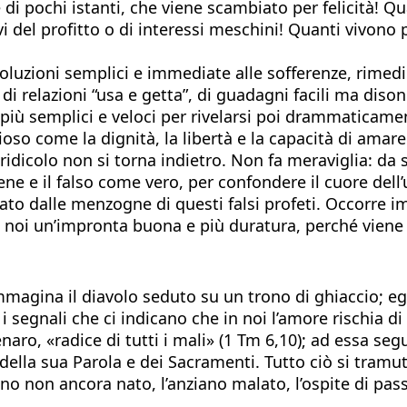
 di pochi istanti, che viene scambiato per felicità!
iavi del profitto o di interessi meschini! Quanti vivo
o soluzioni semplici e immediate alle sofferenze, rimed
 di relazioni “usa e getta”, di guadagni facili ma dison
iù semplici e veloci per rivelarsi poi drammaticament
so come la dignità, la libertà e la capacità di amare. 
l ridicolo non si torna indietro. Non fa meraviglia:
ne e il falso come vero, per confondere il cuore del
to dalle menzogne di questi falsi profeti. Occorre i
di noi un’impronta buona e più duratura, perché viene
 immagina il diavolo seduto su un trono di ghiaccio; e
 i segnali che ci indicano che in noi l’amore rischia d
denaro, «radice di tutti i mali» (1 Tm 6,10); ad essa se
 della sua Parola e dei Sacramenti. Tutto ciò si tramu
bino non ancora nato, l’anziano malato, l’ospite di pa