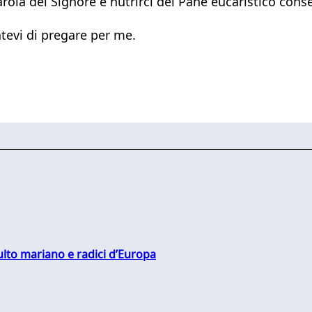
rola del Signore e nutrirci del Pane eucaristico conse
tevi di pregare per me.
culto mariano e radici d’Europa