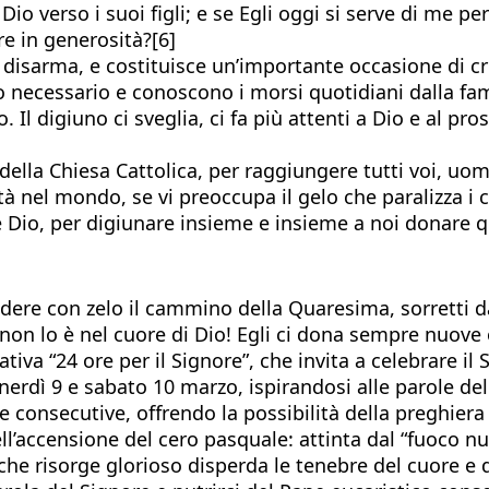
Dio verso i suoi figli; e se Egli oggi si serve di me 
re in generosità?[6]
, ci disarma, e costituisce un’importante occasione di 
necessario e conoscono i morsi quotidiani dalla fame
. Il digiuno ci sveglia, ci fa più attenti a Dio e al pr
 della Chiesa Cattolica, per raggiungere tutti voi, uom
uità nel mondo, se vi preoccupa il gelo che paralizza i 
Dio, per digiunare insieme e insieme a noi donare qua
dere con zelo il cammino della Quaresima, sorretti da
a non lo è nel cuore di Dio! Egli ci dona sempre nuo
tiva “24 ore per il Signore”, che invita a celebrare il
nerdì 9 e sabato 10 marzo, ispirandosi alle parole del
e consecutive, offrendo la possibilità della preghier
ll’accensione del cero pasquale: attinta dal “fuoco nu
 che risorge glorioso disperda le tenebre del cuore e d