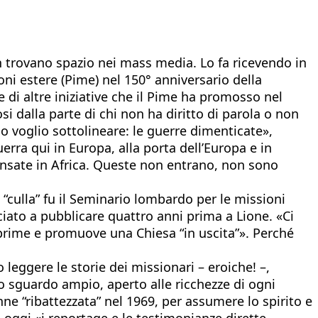
n trovano spazio nei mass media. Lo fa ricevendo in
oni estere (Pime) nel 150° anniversario della
 di altre iniziative che il Pime ha promosso nel
dalla parte di chi non ha diritto di parola o non
o voglio sottolineare: le guerre dimenticate»,
rra qui in Europa, alla porta dell’Europa e in
ensate in Africa. Queste non entrano, non sono
 “culla” fu il Seminario lombardo per le missioni
iato a pubblicare quattro anni prima a Lione. «Ci
o esprime e promuove una Chiesa “in uscita”». Perché
leggere le storie dei missionari – eroiche! –,
uno sguardo ampio, aperto alle ricchezze di ogni
ne “ribattezzata” nel 1969, per assumere lo spirito e
 oggi «i reportage e le testimonianze dirette