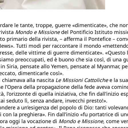
rdare le tante, troppe, guerre «dimenticate», che no
rivista
Mondo e Missione
del Pontificio Istituto missi
 primario della rivista, – afferma il Pontefice – come
ws». Tutti modi per raccontare il mondo «mettendosi 
resse, delle vittime di guerre dimenticate». «Questo l
siamo preoccupati, ed è buono che sia così, di una gue
i in Siria, pensate allo Yemen, pensate al Myanmar, p
ccato, dimenticarle così».
i chiamava alla nascita
Le Missioni Cattoliche
e la sua
e l’Opera della propagazione della fede aveva cominc
tà, l’orizzonte di quella iniziativa, che fin dall’inizi
tai seduto lì, senza andare, invecchi presto!».
ndere a un’esigenza del popolo di Dio: tanti volevano 
i con la preghiera». Fin dall’inizio «fu portatrice di 
cora oggi la vocazione di
Mondo e Missione
, come ven
lla missione ad gentes». Il Papa riconosce che ancora