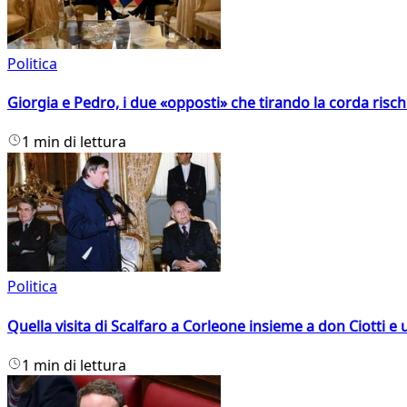
Politica
Giorgia e Pedro, i due «opposti» che tirando la corda risc
1 min di lettura
Politica
Quella visita di Scalfaro a Corleone insieme a don Ciotti e u
1 min di lettura