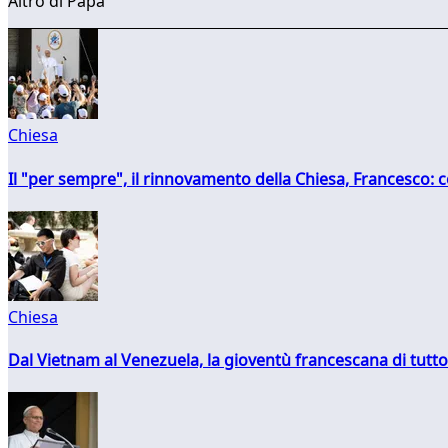
Altro di Papa
Chiesa
Il "per sempre", il rinnovamento della Chiesa, Francesco: co
Chiesa
Dal Vietnam al Venezuela, la gioventù francescana di tutto