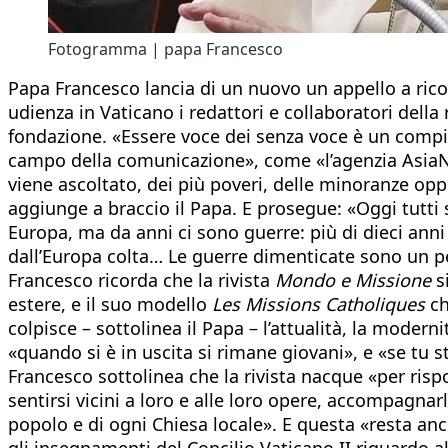
Fotogramma | papa Francesco
Papa Francesco lancia di un nuovo un appello a rico
udienza in Vaticano i redattori e collaboratori della 
fondazione. «Essere voce dei senza voce è un compito
campo della comunicazione», come «l’agenzia AsiaNe
viene ascoltato, dei più poveri, delle minoranze opp
aggiunge a braccio il Papa. E prosegue: «Oggi tutti 
Europa, ma da anni ci sono guerre: più di dieci ann
dall’Europa colta… Le guerre dimenticate sono un pe
Francesco ricorda che la rivista
Mondo e Missione
s
estere, e il suo modello
Les Missions Catholiques
ch
colpisce – sottolinea il Papa – l’attualità, la moderni
«quando si è in uscita si rimane giovani», e «se tu s
Francesco sottolinea che la rivista nacque «per rispo
sentirsi vicini a loro e alle loro opere, accompagnarl
popolo e di ogni Chiesa locale». E questa «resta an
gli insegnamenti del Concilio Vaticano II riguardo a