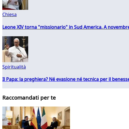
Chiesa
Leone XIV torna "missionario" in Sud America. A novembre
Spiritualità
Il Papa: la preghiera? Né evasione né tecnica per il ben
Raccomandati per te