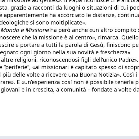
sta, grazie a racconti da luoghi o situazioni di cui po
 apparentemente ha accorciato le distanze, continuan
ideologiche si sono moltiplicate».
,
Mondo e Missione
ha però anche «un altro compito sp
onoscere che la missione è al centro», rimarca. Quello
scire e portare a tutti la parola di Gesù, finiscono 
segnato ogni giorno nella sua novità e freschezza».
tre religioni, riconoscendosi figli dell’unico Padre». 
 “periferie”, «ai missionari è capitato spesso di scopr
il più delle volte a ricevere una Buona Notizia». Così i
erare». E «un’esperienza così non è possibile tenerla
giovani e in crescita, a comunità – fondate a volte