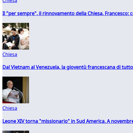
Chiesa
Il "per sempre", il rinnovamento della Chiesa, Francesco: co
Chiesa
Dal Vietnam al Venezuela, la gioventù francescana di tutto
Chiesa
Leone XIV torna "missionario" in Sud America. A novembre