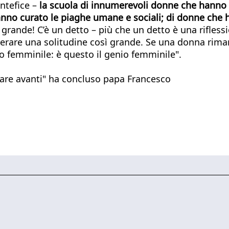
ontefice –
la scuola di innumerevoli donne che hanno c
 hanno curato le piaghe umane e sociali; di donne che
è grande! C’è un detto – più che un detto è una rifle
lerare una solitudine così grande. Se una donna riman
nio femminile: è questo il genio femminile".
ndare avanti" ha concluso papa Francesco