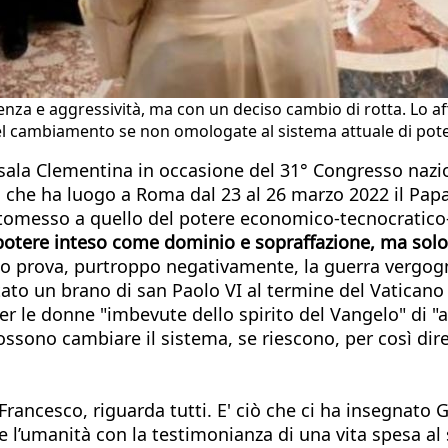
lenza e aggressività, ma con un deciso cambio di rotta. Lo af
l cambiamento se non omologate al sistema attuale di pote
 sala Clementina in occasione del 31° Congresso nazio
 che ha luogo a Roma dal 23 al 26 marzo 2022 il Papa
ttomesso a quello del potere economico-tecnocratico-
 potere inteso come dominio e sopraffazione, ma solo 
Lo prova, purtroppo negativamente, la guerra vergog
tato un brano di san Paolo VI al termine del Vaticano 
per le donne "imbevute dello spirito del Vangelo" di "
ono cambiare il sistema, se riescono, per così dire, 
rancesco, riguarda tutti. E' ciò che ci ha insegnat
 l’umanità con la testimonianza di una vita spesa al 