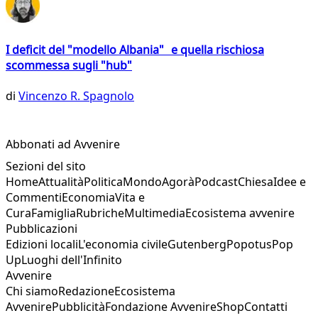
I deficit del "modello Albania" e quella rischiosa
scommessa sugli "hub"
di
Vincenzo R. Spagnolo
Abbonati ad Avvenire
Sezioni del sito
Home
Attualità
Politica
Mondo
Agorà
Podcast
Chiesa
Idee e
Commenti
Economia
Vita e
Cura
Famiglia
Rubriche
Multimedia
Ecosistema avvenire
Pubblicazioni
Edizioni locali
L'economia civile
Gutenberg
Popotus
Pop
Up
Luoghi dell'Infinito
Avvenire
Chi siamo
Redazione
Ecosistema
Avvenire
Pubblicità
Fondazione Avvenire
Shop
Contatti