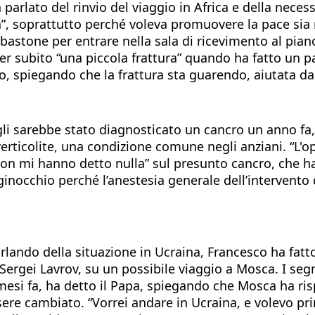
arlato del rinvio del viaggio in Africa e della necessi
za”, soprattutto perché voleva promuovere la pace si
 bastone per entrare nella sala di ricevimento al pian
aver subito “una piccola frattura” quando ha fatto u
, spiegando che la frattura sta guarendo, aiutata dal
gli sarebbe stato diagnosticato un cancro un anno fa,
erticolite, una condizione comune negli anziani. “L'o
non mi hanno detto nulla” sul presunto cancro, che ha
ginocchio perché l’anestesia generale dell’intervento 
rlando della situazione in Ucraina, Francesco ha fatto 
, Sergei Lavrov, su un possibile viaggio a Mosca. I segn
i mesi fa, ha detto il Papa, spiegando che Mosca ha r
re cambiato. “Vorrei andare in Ucraina, e volevo pr