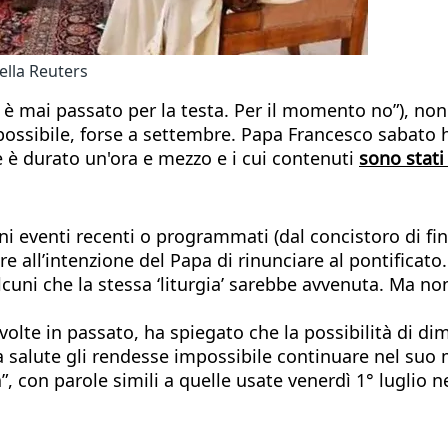
ella Reuters
 è mai passato per la testa. Per il momento no”), no
possibile, forse a settembre. Papa Francesco sabato h
he è durato un'ora e mezzo e i cui contenuti
sono stati
i eventi recenti o programmati (dal concistoro di fine
re all’intenzione del Papa di rinunciare al pontifica
cuni che la stessa ‘liturgia’ sarebbe avvenuta. Ma no
volte in passato, ha spiegato che la possibilità di d
 la salute gli rendesse impossibile continuare nel s
 con parole simili a quelle usate venerdì 1° luglio nel