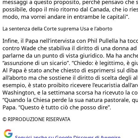
messaggi a questo proposito, perché pensavo che se 
possibile, dopo il mio ritorno dal Canada, che io ri
modo, ma vorrei andare in entrambe le capitali”.
La sentenza della Corte suprema Usa e l'aborto
Infine, il Papa nell’intervista con Phil Pullella ha t
contro Wade che stabiliva il diritto di una donna ad
parlarne da un punto di vista giuridico. Ma ha anch
“assunzione di un sicario”. “Chiedo: è legittimo, è 
Al Papa è stato anche chiesto di esprimersi sul dibat
all’aborto ma che sostiene il diritto di scelta degli
esempio, è stato proibito ricevere l’eucaristia dall
Washington, e la settimana scorsa ha ricevuto la c
“Quando la Chiesa perde la sua natura pastorale, q
Papa. “Questo è tutto ciò che posso dire”.
© RIPRODUZIONE RISERVATA
Seguici anche su Google Discover di Avvenire