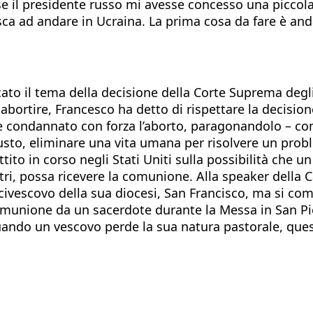
il presidente russo mi avesse concesso una piccola fi
esca ad andare in Ucraina. La prima cosa da fare è and
occato il tema della decisione della Corte Suprema degl
 abortire, Francesco ha detto di rispettare la decisi
e condannato con forza l’aborto, paragonandolo – come
giusto, eliminare una vita umana per risolvere un prob
tito in corso negli Stati Uniti sulla possibilità che u
 altri, possa ricevere la comunione. Alla speaker dell
’arcivescovo della sua diocesi, San Francisco, ma si c
omunione da un sacerdote durante la Messa in San Pie
uando un vescovo perde la sua natura pastorale, que